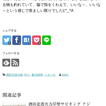
る物も釣れていて、脇で指をくわえて、いいな～、いいな
～という感じで羨ましい限りでした(;^_^A
シェアする
0
0
0
フォローする
酒田北港水路
,
釣り
,
象潟漁港
,
ハタハタ
admi
関連記事
酒田北港火力岸壁サビキング アジ