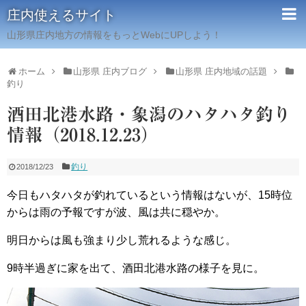
庄内使えるサイト
山形県庄内地方の情報をもっとWebにUPしよう！
ホーム
山形県 庄内ブログ
山形県 庄内地域の話題
釣り
酒田北港水路・象潟のハタハタ釣り
情報（2018.12.23）
釣り
2018/12/23
今日もハタハタが釣れているという情報はないが、15時位
からは雨の予報ですが波、風は共に穏やか。
明日からは風も強まり少し荒れるような感じ。
9時半過ぎに家を出て、酒田北港水路の様子を見に。