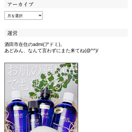
アーカイブ
運営
酒田市在住のadmi(アドミ)。
あどみん、なんて言わずにまた来てね(@^^)/