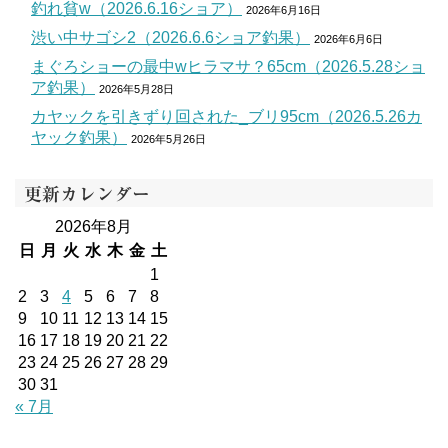
釣れ貧w（2026.6.16ショア）
2026年6月16日
渋い中サゴシ2（2026.6.6ショア釣果）
2026年6月6日
まぐろショーの最中wヒラマサ？65cm（2026.5.28ショ
ア釣果）
2026年5月28日
カヤックを引きずり回された_ブリ95cm（2026.5.26カ
ヤック釣果）
2026年5月26日
更新カレンダー
2026年8月
日
月
火
水
木
金
土
1
2
3
4
5
6
7
8
9
10
11
12
13
14
15
16
17
18
19
20
21
22
23
24
25
26
27
28
29
30
31
« 7月