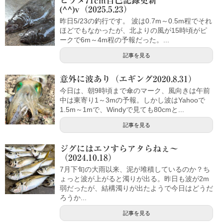
ヒラメ71cm自己記録更新
(^^)v（2025.5.23）
昨日5/23の釣行です。 波は0.7m～0.5m程でそれ
ほどでもなかったが、北よりの風が15時頃がピ
ークで6m～4m程の予報だった。...
記事を見る
意外に波あり（エギング2020.8.31）
今日は、朝9時頃まで傘のマーク、風向きは午前
中は東寄り1～3mの予報。しかし波はYahooで
1.5m～1mで、Windyで見ても80cmと...
記事を見る
ジグにはエソすらアタらねぇ～
（2024.10.18）
7月下旬の大雨以来、泥が堆積しているのか？ち
ょっと波が上がると濁りが出る。昨日も波が2m
弱だったが、結構濁りが出たようで今日はどうだ
ろうか...
記事を見る