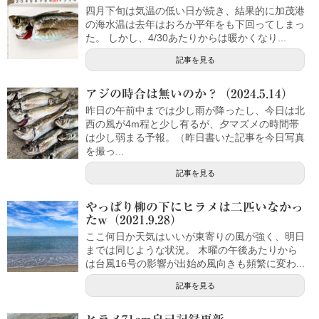
四月下旬は気温の低い日が続き、結果的に加茂港
の海水温は去年はおろか平年をも下回ってしまっ
た。 しかし、4/30あたりからは暖かくなり...
記事を見る
アジの時合は無いのか？（2024.5.14）
昨日の午前中までは少し雨が降ったし、今日は北
西の風が4m程と少し有るが、夕マズメの時間帯
は少し弱まる予報。（昨日書いた記事を今日写真
を撮っ...
記事を見る
やっぱり柳の下にヒラメは二匹いなかっ
たw（2021.9.28）
ここ何日か天気はいいが東寄りの風が強く、明日
までは同じような状況。 木曜の午後あたりから
は台風16号の影響が出始め風向きも頻繁に変わ...
記事を見る