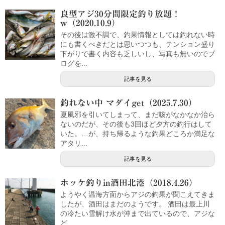
良型アジ30分間限定釣り放題！
w（2020.10.9）
その後は激不調で、釣果情報としては釣れない時
にも書くべきだとは思いつつも、テンション盛り
下がりで書く内容も乏しいし、写真も無いのでブ
ログを...
記事を見る
釣れない中 マダイget（2025.7.30）
夏風邪を引いてしまって、まだ咳がなかなか治ら
ないのだが、その後も3回ほど夕方の釣行はして
いた。…が、持ち帰るような釣果どころか満足な
アタリ...
記事を見る
ホッケ釣りin酒田北港（2018.4.26）
ようやく温海方面からアジの釣果が聞こえてきま
したが、酒田はまだのようです。 酒田は最上川
の冷たい雪解け水が沖まで出ているので、アジな
ど...