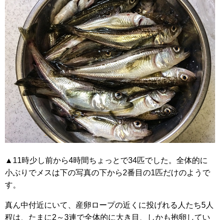
▲11時少し前から4時間ちょっとで34匹でした。全体的に
小ぶりでメスは下の写真の下から2番目の1匹だけのようで
す。
真ん中付近にいて、産卵ロープの近くに投げれる人たち5人
程は、たまに2～3連で全体的に大き目、しかも抱卵してい