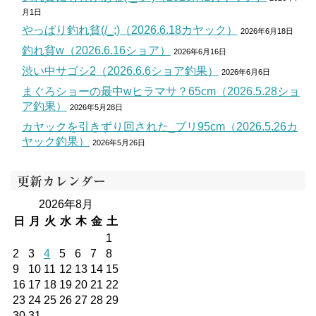
月1日
やっぱり釣れ貧(/_;)（2026.6.18カヤック）
2026年6月18日
釣れ貧w（2026.6.16ショア）
2026年6月16日
渋い中サゴシ2（2026.6.6ショア釣果）
2026年6月6日
まぐろショーの最中wヒラマサ？65cm（2026.5.28ショ
ア釣果）
2026年5月28日
カヤックを引きずり回された_ブリ95cm（2026.5.26カ
ヤック釣果）
2026年5月26日
更新カレンダー
2026年8月
日
月
火
水
木
金
土
1
2
3
4
5
6
7
8
9
10
11
12
13
14
15
16
17
18
19
20
21
22
23
24
25
26
27
28
29
30
31