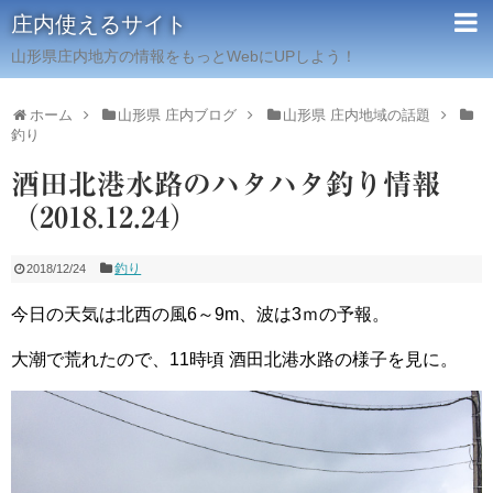
庄内使えるサイト
山形県庄内地方の情報をもっとWebにUPしよう！
ホーム
山形県 庄内ブログ
山形県 庄内地域の話題
釣り
酒田北港水路のハタハタ釣り情報
（2018.12.24）
釣り
2018/12/24
今日の天気は北西の風6～9m、波は3ｍの予報。
大潮で荒れたので、11時頃 酒田北港水路の様子を見に。