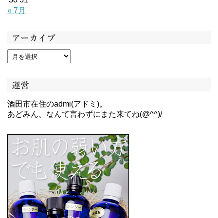
« 7月
アーカイブ
運営
酒田市在住のadmi(アドミ)。
あどみん、なんて言わずにまた来てね(@^^)/