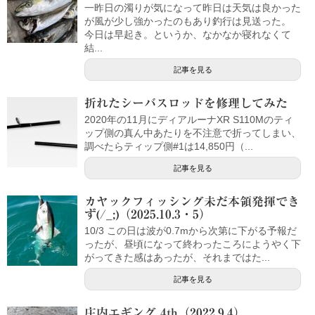
一昨日の濁りが気になって昨日は天気は良かった
が風が少し強かったのもあり釣行は見送った。
今日は早起き。というか、なかなか寝れなくて
結...
記事を見る
折れたシーバスロッドを修理してみた
2020年の11月にディアルーナXR S110Mのティ
ップ側の真ん中あたりを不注意で折ってしまい、
調べたらティップ側#1は14,850円（...
記事を見る
カヤックフィッシング未だ本領発揮でき
ず(/_;)（2025.10.3・5）
10/3 この日は波が0.7mから次第に下がる予報だ
ったが、昼頃になって終わったころにようやく下
がってきた感はあったが、それまではた...
記事を見る
庄内エギング 4th（2022.9.4）