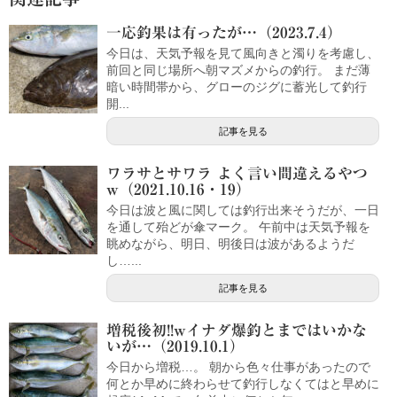
一応釣果は有ったが…（2023.7.4）
今日は、天気予報を見て風向きと濁りを考慮し、
前回と同じ場所へ朝マズメからの釣行。 まだ薄
暗い時間帯から、グローのジグに蓄光して釣行
開...
記事を見る
ワラサとサワラ よく言い間違えるやつ
w（2021.10.16・19）
今日は波と風に関しては釣行出来そうだが、一日
を通して殆どが傘マーク。 午前中は天気予報を
眺めながら、明日、明後日は波があるようだ
し…...
記事を見る
増税後初!!wイナダ爆釣とまではいかな
いが…（2019.10.1）
今日から増税…。 朝から色々仕事があったので
何とか早めに終わらせて釣行しなくてはと早めに