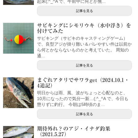
起床(;^_^A で、午前中に何とか無...
記事を見る
サビキングにシモリウキ（水中浮き）を
付けてみた
サビキング（サビキのキャスティングゲーム）
で、良型アジが掛り難い＆バレやすい件は以前か
ら何とかならないものかと考えていた。 周知の
通...
記事を見る
まぐれアタリでサワラget（2024.10.1・
4追記）
明日からは雨、風、波がちょっと心配なのと、
10月になったので気分一新…(;^_^A で、今日も
懲りずに釣行。 今朝は5時頃のま...
記事を見る
期待外れ？のアジ・イナダ釣果
（2021.5.27）