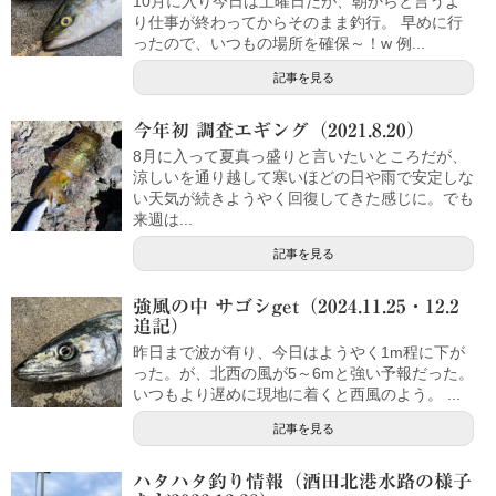
10月に入り今日は土曜日だが、朝からと言うよ
り仕事が終わってからそのまま釣行。 早めに行
ったので、いつもの場所を確保～！w 例...
記事を見る
今年初 調査エギング（2021.8.20）
8月に入って夏真っ盛りと言いたいところだが、
涼しいを通り越して寒いほどの日や雨で安定しな
い天気が続きようやく回復してきた感じに。でも
来週は...
記事を見る
強風の中 サゴシget（2024.11.25・12.2
追記）
昨日まで波が有り、今日はようやく1m程に下が
った。が、北西の風が5～6mと強い予報だった。
いつもより遅めに現地に着くと西風のよう。 ...
記事を見る
ハタハタ釣り情報（酒田北港水路の様子