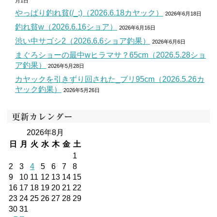
月1日
やっぱり釣れ貧(/_;)（2026.6.18カヤック）
2026年6月18日
釣れ貧w（2026.6.16ショア）
2026年6月16日
渋い中サゴシ2（2026.6.6ショア釣果）
2026年6月6日
まぐろショーの最中wヒラマサ？65cm（2026.5.28ショ
ア釣果）
2026年5月28日
カヤックを引きずり回された_ブリ95cm（2026.5.26カ
ヤック釣果）
2026年5月26日
更新カレンダー
2026年8月
日
月
火
水
木
金
土
1
2
3
4
5
6
7
8
9
10
11
12
13
14
15
16
17
18
19
20
21
22
23
24
25
26
27
28
29
30
31