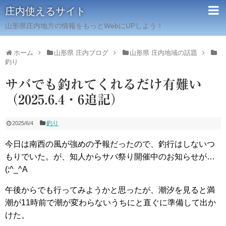
庄内使えるサイト
山形県庄内地方の情報をもっとWebにUPしよう！
ホーム
山形県 庄内ブログ
山形県 庄内地域の話題
釣り
サバでも釣れてくれるだけ有難い
（2025.6.4・6追記）
釣り
2025/6/4
今日は南西の風が強めの予報だったので、釣行はしないつ
もりでいた。が、知人からサバ祭り開催中のお知らせが…
(;^_^A
午後からでも行ってみようかと思ったが、潮汐を見ると満
潮が11時前で潮が変わらないうちにと直ぐに準備して出か
けた。