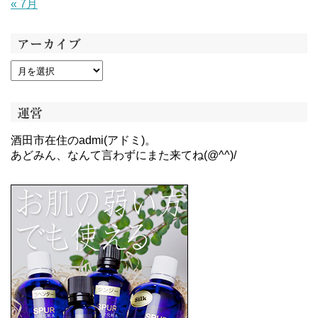
« 7月
アーカイブ
運営
酒田市在住のadmi(アドミ)。
あどみん、なんて言わずにまた来てね(@^^)/