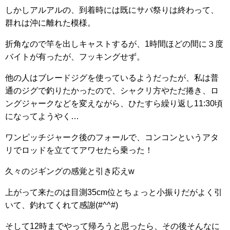
しかしアルアルの、到着時には既にサバ祭りは終わって、
群れは沖に離れた模様。
折角なので竿を出しキャストするが、1時間ほどの間に３度
バイトが有ったが、フッキングせず。
他の人はブレードジグを使っているようだったが、私は普
通のジグで釣りたかったので、シャクリ方やただ捲き、ロ
ングジャークなどを変えながら、ひたすら繰り返し11:30頃
になってようやく…
ワンピッチジャーク後のフォールで、コンコンというアタ
リでロッドを立ててアワセたら乗った！
久々のジギングの感覚と引き応えw
上がって来たのは目測35cm位とちょっと小振りだがよく引
いて、釣れてくれて感謝(#^^#)
そして12時までやって帰ろうと思ったら、その後そんなに