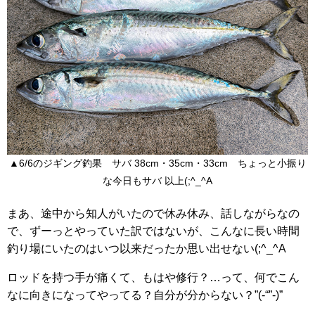
▲6/6のジギング釣果 サバ 38cm・35cm・33cm ちょっと小振り
な今日もサバ 以上(;^_^A
まあ、途中から知人がいたので休み休み、話しながらなの
で、ずーっとやっていた訳ではないが、こんなに長い時間
釣り場にいたのはいつ以来だったか思い出せない(;^_^A
ロッドを持つ手が痛くて、もはや修行？…って、何でこん
なに向きになってやってる？自分が分からない？”(-“”-)”