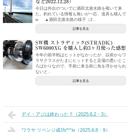
など2022.12.28）
今日は外出のついでに酒田北港水路を覗いて来
た。釣れている情報も無いが一応、道具も積んで
w ▲酒田北港水路の様子（2...
記事を見る
SW機 ストラディック(STRADIC)
SW6000XG を購入し約3ヶ月使った感想
今年の前半戦はヒットがなかったが、以前からワ
ラサクラスがたまにヒットすると足場の悪いとこ
ろばかりなので、手前に来る前に魚を浮かせられ
ないと...
記事を見る
デイ・アジは終わった？（2025.6.2・3）
ワラサ リベンジ成功(^^)v（2025.6.8・9）