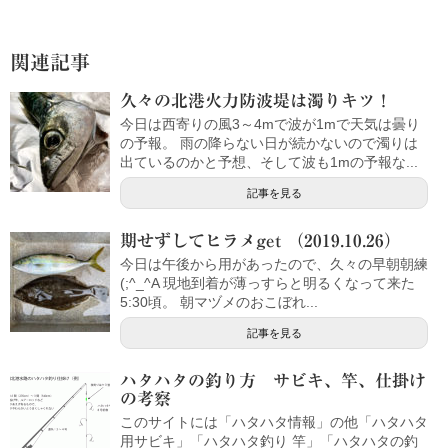
関連記事
久々の北港火力防波堤は濁りキツ！
今日は西寄りの風3～4mで波が1mで天気は曇り
の予報。 雨の降らない日が続かないので濁りは
出ているのかと予想、そして波も1mの予報な...
記事を見る
期せずしてヒラメget （2019.10.26）
今日は午後から用があったので、久々の早朝朝練
(;^_^A 現地到着が薄っすらと明るくなって来た
5:30頃。 朝マヅメのおこぼれ...
記事を見る
ハタハタの釣り方 サビキ、竿、仕掛け
の考察
このサイトには「ハタハタ情報」の他「ハタハタ
用サビキ」「ハタハタ釣り 竿」「ハタハタの釣