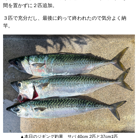
間を置かずに２匹追加。
３匹で充分だし、最後に釣って終われたので気分よく納
竿。
▲本日のジギング釣果 サバ 40cm 2匹と37cm1匹