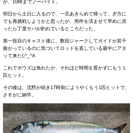
が、10時までノーバイト。
明日から土日に入るので、一旦あきらめて帰って、夕方に
でも再挑戦しようかと思ったが、用件を済ませて早めに戻
ったら丁度サバが釣れているところだった。
第一投目のキャスト後に、数回ジャークしてガイドが若干
曲がっているのに気づいてロッドを直している最中にアタ
ッて来た(;^_^A
これでボウズは免れたが、それほど時間を置かずにもう１
匹ヒット。
その後は、沈黙が続き17時前にようやくもう1匹ヒットで、
さすがに納竿。