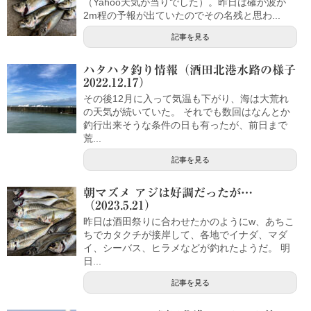
（Yahoo天気が当りでした）。昨日は確か波が
2m程の予報が出ていたのでその名残と思わ...
記事を見る
ハタハタ釣り情報（酒田北港水路の様子
2022.12.17）
その後12月に入って気温も下がり、海は大荒れ
の天気が続いていた。 それでも数回はなんとか
釣行出来そうな条件の日も有ったが、前日まで
荒...
記事を見る
朝マズメ アジは好調だったが…
（2023.5.21）
昨日は酒田祭りに合わせたかのようにw、あちこ
ちでカタクチが接岸して、各地でイナダ、マダ
イ、シーバス、ヒラメなどが釣れたようだ。 明
日...
記事を見る