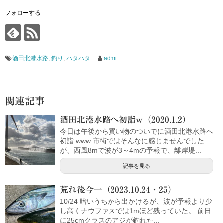
フォローする
酒田北港水路
,
釣り
,
ハタハタ
admi
関連記事
酒田北港水路へ初詣w（2020.1.2）
今日は午後から買い物のついでに酒田北港水路へ
初詣 www 市街ではそんなに感じませんでした
が、西風8mで波が3～4mの予報で、離岸堤...
記事を見る
荒れ後今一（2023.10.24・25）
10/24 暗いうちから出かけるが、波が予報より少
し高くナウファスでは1mほど残っていた。 前日
に25cmクラスのアジが釣れた...