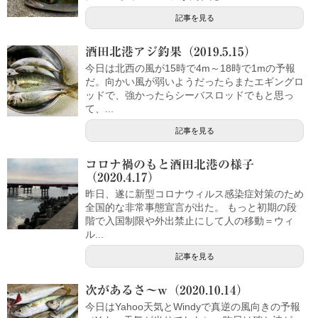
記事を見る
酒田北港アジ釣果（2019.5.15）
今日は北西の風が15時で4m～18時で1mの予報
だ。向かい風が弱いようだったらまたエギングロ
ッドで、強かったらシーバスロッドでもと思っ
て、...
記事を見る
コロナ禍のもと酒田北港の様子
（2020.4.17）
昨日、遂に新型コロナウィルス感染症対策のため
全国的な非常事態宣言が出た。 もっと初期の段
階で入国制限や外出禁止にして人の移動＝ウィ
ル...
記事を見る
次があるさ～w（2020.10.14）
今日はYahoo天気とWindyで真逆の風向きの予報