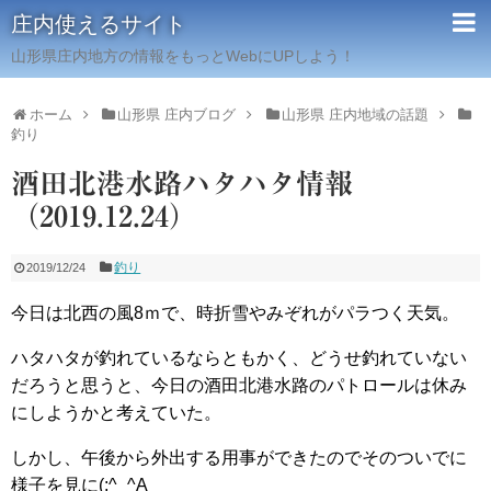
庄内使えるサイト
山形県庄内地方の情報をもっとWebにUPしよう！
ホーム
山形県 庄内ブログ
山形県 庄内地域の話題
釣り
酒田北港水路ハタハタ情報
（2019.12.24）
釣り
2019/12/24
今日は北西の風8ｍで、時折雪やみぞれがパラつく天気。
ハタハタが釣れているならともかく、どうせ釣れていない
だろうと思うと、今日の酒田北港水路のパトロールは休み
にしようかと考えていた。
しかし、午後から外出する用事ができたのでそのついでに
様子を見に(;^_^A