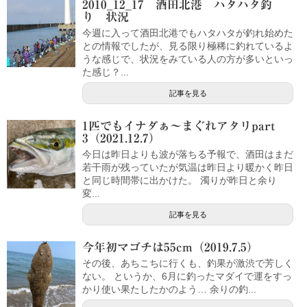
2010_12_17 酒田北港 ハタハタ釣
り 状況
今週に入って酒田北港でもハタハタが釣れ始めた
との情報でしたが、見る限り極稀に釣れているよ
うな感じで、状況をみている人の方が多いといっ
た感じ？...
記事を見る
1匹でもイナダぁ～まぐれアタリpart
3（2021.12.7）
今日は昨日よりも波が落ちる予報で、酒田はまだ
若干雨が残っていたが気温は昨日より暖かく昨日
と同じ時間帯に出かけた。 濁りが昨日と余り
変...
記事を見る
今年初マゴチは55cm（2019.7.5）
その後、あちこちに行くも、釣果が激渋で芳しく
ない。 というか、6月に釣ったマダイで運をすっ
かり使い果たしたかのよう… 余りの釣...