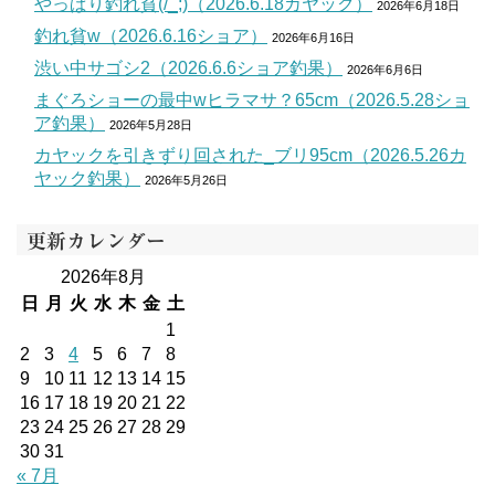
やっぱり釣れ貧(/_;)（2026.6.18カヤック）
2026年6月18日
釣れ貧w（2026.6.16ショア）
2026年6月16日
渋い中サゴシ2（2026.6.6ショア釣果）
2026年6月6日
まぐろショーの最中wヒラマサ？65cm（2026.5.28ショ
ア釣果）
2026年5月28日
カヤックを引きずり回された_ブリ95cm（2026.5.26カ
ヤック釣果）
2026年5月26日
更新カレンダー
2026年8月
日
月
火
水
木
金
土
1
2
3
4
5
6
7
8
9
10
11
12
13
14
15
16
17
18
19
20
21
22
23
24
25
26
27
28
29
30
31
« 7月