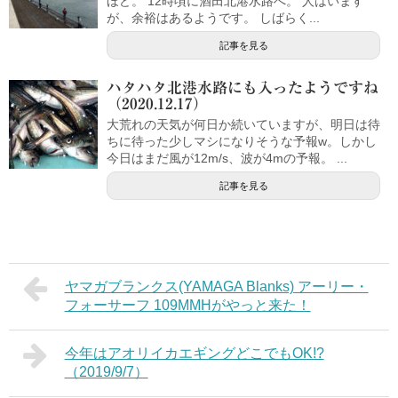
ほど。 12時頃に酒田北港水路へ。 人はいます
が、余裕はあるようです。 しばらく...
記事を見る
ハタハタ北港水路にも入ったようですね
（2020.12.17）
大荒れの天気が何日か続いていますが、明日は待
ちに待った少しマシになりそうな予報w。しかし
今日はまだ風が12m/s、波が4mの予報。 ...
記事を見る
ヤマガブランクス(YAMAGA Blanks) アーリー・
フォーサーフ 109MMHがやっと来た！
今年はアオリイカエギングどこでもOK!?
（2019/9/7）