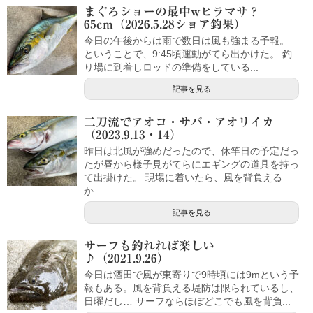
まぐろショーの最中wヒラマサ？
65cm（2026.5.28ショア釣果）
今日の午後からは雨で数日は風も強まる予報。
ということで、9:45頃運動がてら出かけた。 釣
り場に到着しロッドの準備をしている...
記事を見る
二刀流でアオコ・サバ・アオリイカ
（2023.9.13・14）
昨日は北風が強めだったので、休竿日の予定だっ
たが昼から様子見がてらにエギングの道具を持っ
て出掛けた。 現場に着いたら、風を背負える
か...
記事を見る
サーフも釣れれば楽しい
♪（2021.9.26）
今日は酒田で風が東寄りで9時頃には9mという予
報もある。風を背負える堤防は限られているし、
日曜だし… サーフならほぼどこでも風を背負...