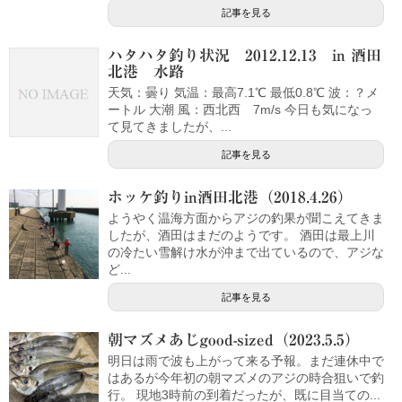
記事を見る
ハタハタ釣り状況 2012.12.13 in 酒田
北港 水路
天気：曇り 気温：最高7.1℃ 最低0.8℃ 波：？メ
ートル 大潮 風：西北西 7m/s 今日も気になっ
て見てきましたが、...
記事を見る
ホッケ釣りin酒田北港（2018.4.26）
ようやく温海方面からアジの釣果が聞こえてきま
したが、酒田はまだのようです。 酒田は最上川
の冷たい雪解け水が沖まで出ているので、アジな
ど...
記事を見る
朝マズメあじgood-sized（2023.5.5）
明日は雨で波も上がって来る予報。まだ連休中で
はあるが今年初の朝マズメのアジの時合狙いで釣
行。 現地3時前の到着だったが、既に目当ての...