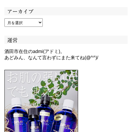
アーカイブ
運営
酒田市在住のadmi(アドミ)。
あどみん、なんて言わずにまた来てね(@^^)/