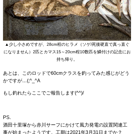
▲少し小さめですが、28cm程のヒラメ（ソゲ/死後硬直で真っ直ぐ
になりません）2匹とカマス15～20cm程10数匹を鱗付けの記念にお
持ち帰り。
あとは、このロッドで60cmクラスを釣ってみた感じがどう
かですが…(;^_^A
もし釣れたらここでご報告します(^^)/
PS.
酒田十里塚から赤川サーフにかけて風力発電の設置関連工
事が始まったようです。工期は2021年3月31日までか？