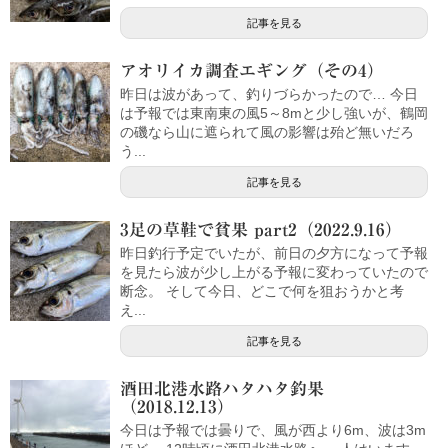
記事を見る
アオリイカ調査エギング（その4）
昨日は波があって、釣りづらかったので… 今日
は予報では東南東の風5～8mと少し強いが、鶴岡
の磯なら山に遮られて風の影響は殆ど無いだろ
う...
記事を見る
3足の草鞋で貧果 part2（2022.9.16）
昨日釣行予定でいたが、前日の夕方になって予報
を見たら波が少し上がる予報に変わっていたので
断念。 そして今日、どこで何を狙おうかと考
え...
記事を見る
酒田北港水路ハタハタ釣果
（2018.12.13）
今日は予報では曇りで、風が西より6m、波は3m