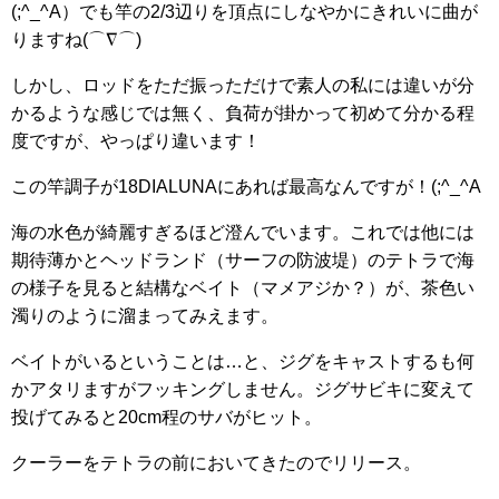
(;^_^A）でも竿の2/3辺りを頂点にしなやかにきれいに曲が
りますね(⌒∇⌒)
しかし、ロッドをただ振っただけで素人の私には違いが分
かるような感じでは無く、負荷が掛かって初めて分かる程
度ですが、やっぱり違います！
この竿調子が18DIALUNAにあれば最高なんですが！(;^_^A
海の水色が綺麗すぎるほど澄んでいます。これでは他には
期待薄かとヘッドランド（サーフの防波堤）のテトラで海
の様子を見ると結構なベイト（マメアジか？）が、茶色い
濁りのように溜まってみえます。
ベイトがいるということは…と、ジグをキャストするも何
かアタリますがフッキングしません。ジグサビキに変えて
投げてみると20cm程のサバがヒット。
クーラーをテトラの前においてきたのでリリース。