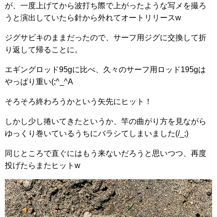
が、一度上げてから波打ち際で上がったような写メを撮ろ
うと演出していたら針から外れてオートリリースw
ジグサビキのままだったので、サーフ用ジグに交換して折
り返して帰ることに。
エギングロッド95gに比べ、久々のサーフ用ロッド195gは
やっぱり重い(;^_^A
そろそろ終わろうかという矢先にヒット！
しかし少し捲いてきたというか、竿の曲がり方を見ながら
ゆっくり巻いているうちにバラシてしまいました(/_;)
同じところで直ぐにはもう来ないだろうと思いつつ、再度
投げたらまたヒットw