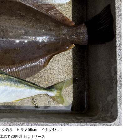
グ釣果 ヒラメ59cm イナダ48cm
体感で30匹以上はリリース