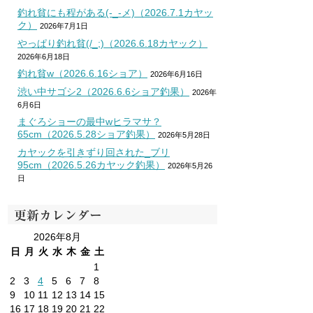
釣れ貧にも程がある(-_-メ)（2026.7.1カヤッ
ク）
2026年7月1日
やっぱり釣れ貧(/_;)（2026.6.18カヤック）
2026年6月18日
釣れ貧w（2026.6.16ショア）
2026年6月16日
渋い中サゴシ2（2026.6.6ショア釣果）
2026年
6月6日
まぐろショーの最中wヒラマサ？
65cm（2026.5.28ショア釣果）
2026年5月28日
カヤックを引きずり回された_ブリ
95cm（2026.5.26カヤック釣果）
2026年5月26
日
更新カレンダー
2026年8月
日
月
火
水
木
金
土
1
2
3
4
5
6
7
8
9
10
11
12
13
14
15
16
17
18
19
20
21
22