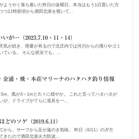
がようやく落ち着いた昨日の金曜日、本当はもう1日置いた方
つ11時前頃から酒田北港を覗いて...
…（2023.7.10・11・14）
天気が続き、雨量が有るので北庄内では河川からの濁りやゴミ
ている。 そんな状況でも、...
・金浦・飛・本荘マリーナのハタハタ釣り情報
.5m、風が3～1mと久々に穏やか。 これと言ってハタハタが
が、ドライブがてらに道具を一...
どのソゲ（2019.6.11）
から、サーフから足が遠のき気味。 昨日（6/11）の夕方
きたので酒田北港火力防波...