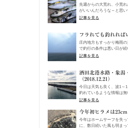
先週からの大荒れ、小荒れ
がいいんだろうな～と思いつ
記事を見る
フラれても釣れればいいが
庄内地方もすっかり梅雨の
で釣行の条件は悪い日が続い
記事を見る
酒田北港水路・象潟
（2018.12.21）
今日は天気も良く、波1～1
釣れているような情報は無い
記事を見る
今年初ヒラメは23cmほ
今年はホームサーフを失って
に、数日続いた風も弱まって