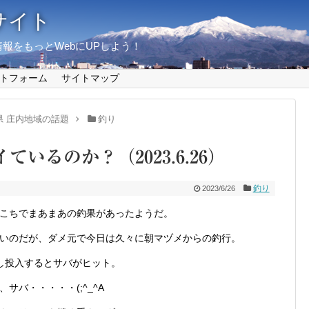
サイト
報をもっとWebにUPしよう！
トフォーム
サイトマップ
県 庄内地域の話題
釣り
ているのか？（2023.6.26）
釣り
2023/6/26
こちでまあまあの釣果があったようだ。
いのだが、ダメ元で今日は久々に朝マヅメからの釣行。
し投入するとサバがヒット。
バ・・・・・(;^_^A