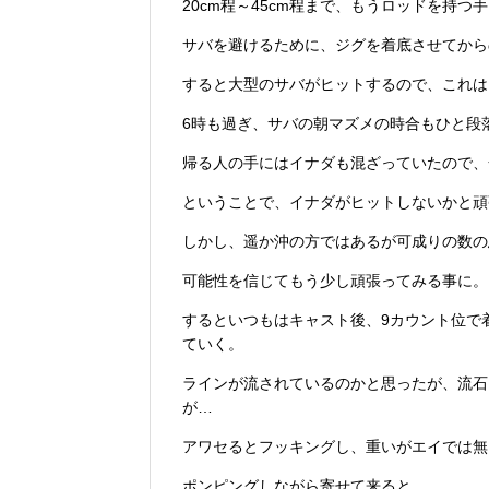
20cm程～45cm程まで、もうロッドを持
サバを避けるために、ジグを着底させてから
すると大型のサバがヒットするので、これはこれ
6時も過ぎ、サバの朝マズメの時合もひと段
帰る人の手にはイナダも混ざっていたので、
ということで、イナダがヒットしないかと頑
しかし、遥か沖の方ではあるが可成りの数の
可能性を信じてもう少し頑張ってみる事に。
するといつもはキャスト後、9カウント位で
ていく。
ラインが流されているのかと思ったが、流石
が…
アワセるとフッキングし、重いがエイでは無
ポンピングしながら寄せて来ると…