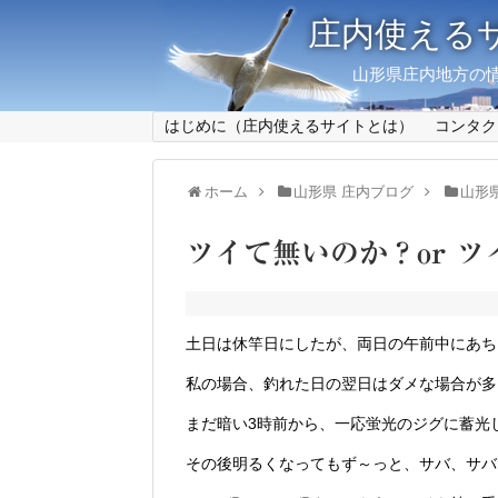
庄内使える
山形県庄内地方の情
はじめに（庄内使えるサイトとは）
コンタク
ホーム
山形県 庄内ブログ
山形
ツイて無いのか？or ツイ
土日は休竿日にしたが、両日の午前中にあち
私の場合、釣れた日の翌日はダメな場合が多
まだ暗い3時前から、一応蛍光のジグに蓄光
その後明るくなってもず～っと、サバ、サバ、サ