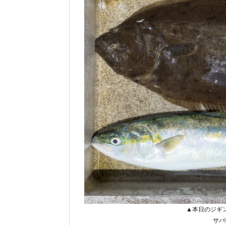
▲本日のジギン
サバ