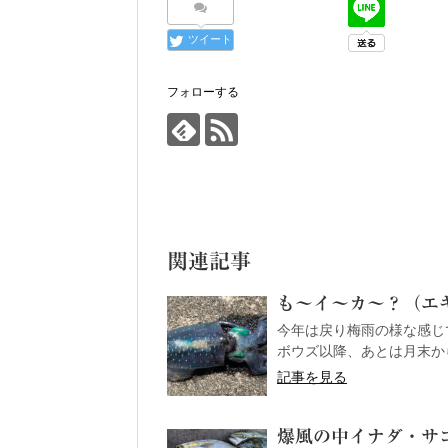
ツイート
フォローする
関連記事
も～イ～カ～？（エギング
今年は戻り梅雨の様な感じ
ボウズ以降、あとは月末から
記事を見る
爆風の中イナダ・サゴシge