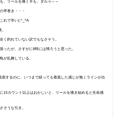
つ手も、リールを捲く手も、ダルゥ～～
の早巻き・・・
で辛い(;^_^A
落。
全く釣れていない訳でもなさそう。
張ったが、さすがに8時には帰ろうと思った。
鳥が乱舞している。
着底するのに、いつまで経っても着底した感じが無くラインが出
に15カウント以上はおかしいと、リールを捲き始めると生命感
さそうな引き。