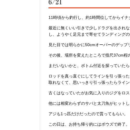
6/21
11時頃から釣行し、約1時間位してからイナ
最近に無くいい引きで少しドラグを出されな
し、ようやく足元まで寄せてランディングの体
見た目では明らかに50cmオーバーのデッ
その後、場所を変えたところで指尺37cm程
まだいないかと、ボトム付近を探っていたらエイ
ロッドを真っ直ぐにしてラインを引っ張った
取れなくて、思いっきり引っ張ったらライン
古くはなっていたがお気に入りのジグをロスト(
他には相変わらずのサバと太刀魚がヒットし
アジも1っ匹だけだったので貰ってもらい。
この日は、お持ち帰り的にはボウズで終了。