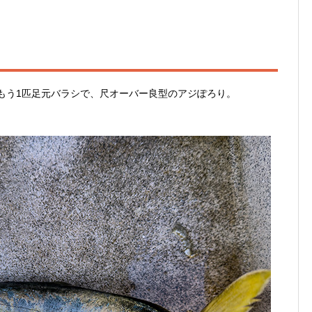
1匹 もう1匹足元バラシで、尺オーバー良型のアジぽろり。