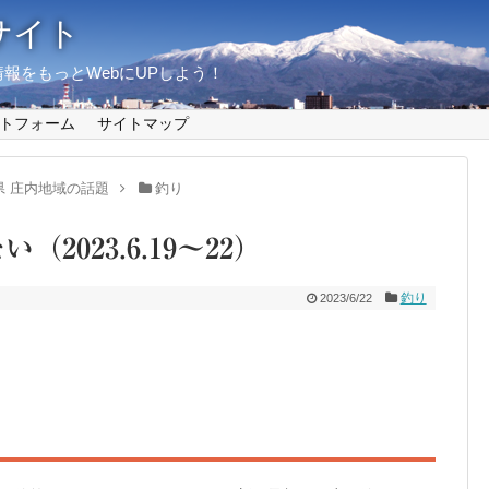
サイト
報をもっとWebにUPしよう！
トフォーム
サイトマップ
県 庄内地域の話題
釣り
023.6.19～22）
釣り
2023/6/22