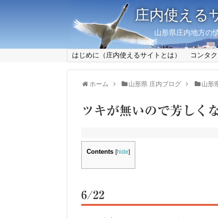
庄内使える
山形県庄内地方の情
はじめに（庄内使えるサイトとは）
コンタク
ホーム
山形県 庄内ブログ
山形
ツキが無いので芳しくない（2
Contents
[
hide
]
6/22