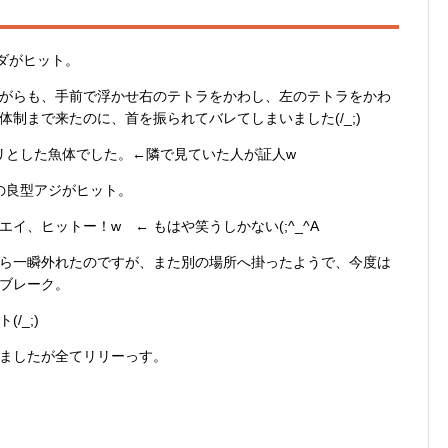
ダがヒット。
がらも、手前で浮かせ右のテトラをかわし、左のテトラをかわ
制まで来たのに、首を振られてバレてしまいました(/_;)
プリとした魚体でした。←隣で見ていた人が証人w
の良型アジがヒット。
、ヒットー！w ← もはや笑うしかない(;^_^A
ら一瞬外れたのですが、また別の場所へ掛ったようで、今度は
ブレーク。
/_;)
ましたが全てリリーっす。