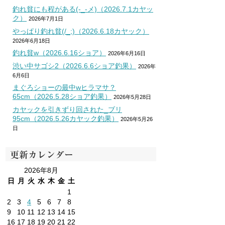
釣れ貧にも程がある(-_-メ)（2026.7.1カヤッ
ク）
2026年7月1日
やっぱり釣れ貧(/_;)（2026.6.18カヤック）
2026年6月18日
釣れ貧w（2026.6.16ショア）
2026年6月16日
渋い中サゴシ2（2026.6.6ショア釣果）
2026年
6月6日
まぐろショーの最中wヒラマサ？
65cm（2026.5.28ショア釣果）
2026年5月28日
カヤックを引きずり回された_ブリ
95cm（2026.5.26カヤック釣果）
2026年5月26
日
更新カレンダー
2026年8月
日
月
火
水
木
金
土
1
2
3
4
5
6
7
8
9
10
11
12
13
14
15
16
17
18
19
20
21
22