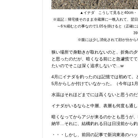
▲イナダ こうして見ると40cm・
※追記：帰宅後そのまま冷蔵庫に一晩入れて、翌日に死
～6％縮むとの事なので1.05を掛けると（正確に
3
※腹には少し消化されて顔が分から
狭い場所で身動きが取れないのと、折角の夕
と思ったのだが、暗くなる前にと急遽慌てて撮
たいのでそこは深く追求しないで…w
4月にイナダを釣ったのは記憶では初めて。
5月からしか付けていなかった。（今年は1
水温はそれほどまでには高くないと思うのだ
イナダがいるならと中層、表層も何度も通して
暗くなってからアジが来るのかとも思うが、
納竿…それに、結構釣れる日は日没前から釣
・・・しかし、前回の記事で新潟東港のハッ