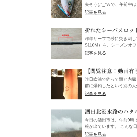
夫そう(;^_^A で、午前中
記事を見る
折れたシーバスロッド
昨年サーフで砂に突き刺し
S110M）を、シーズンオ
記事を見る
【閲覧注意！動画有
昨日吹浦で釣って頭と内臓
前に爆釣したという別の人が
記事を見る
酒田北港水路のハタハタ
今日の酒田市は、午前9時で
報が出ています。 こんな日
記事を見る