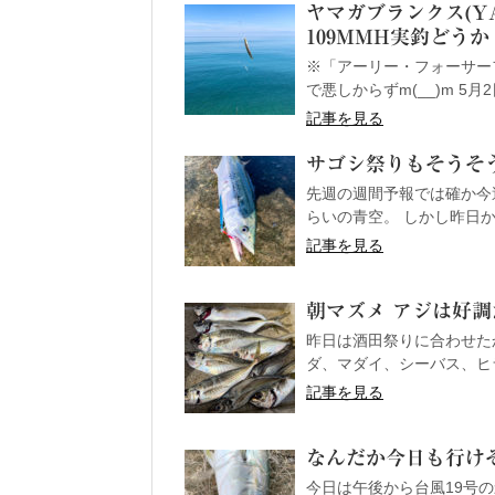
ヤマガブランクス(YA
109MMH実釣どうか
※「アーリー・フォーサーフ
で悪しからずm(__)m 5月2
記事を見る
サゴシ祭りもそうそう無い
先週の週間予報では確か今
らいの青空。 しかし昨日か
記事を見る
朝マズメ アジは好調だっ
昨日は酒田祭りに合わせた
ダ、マダイ、シーバス、ヒラ
記事を見る
なんだか今日も行けそうな
今日は午後から台風19号