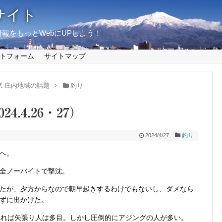
サイト
報をもっとWebにUPしよう！
トフォーム
サイトマップ
県 庄内地域の話題
釣り
.4.26・27）
釣り
2024/4/27
所へ。
全ノーバイトで撃沈。
たが、夕方からなので朝早起きするわけでもないし、ダメなら
ずに出かけた。
べれば矢張り人は多目。しかし圧倒的にアジングの人が多い。