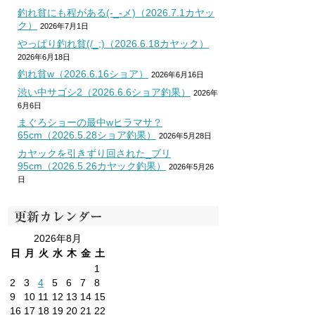
釣れ貧にも程がある(-_-メ)（2026.7.1カヤッ
ク）
2026年7月1日
やっぱり釣れ貧(/_;)（2026.6.18カヤック）
2026年6月18日
釣れ貧w（2026.6.16ショア）
2026年6月16日
渋い中サゴシ2（2026.6.6ショア釣果）
2026年
6月6日
まぐろショーの最中wヒラマサ？
65cm（2026.5.28ショア釣果）
2026年5月28日
カヤックを引きずり回された_ブリ
95cm（2026.5.26カヤック釣果）
2026年5月26
日
更新カレンダー
2026年8月
日
月
火
水
木
金
土
1
2
3
4
5
6
7
8
9
10
11
12
13
14
15
16
17
18
19
20
21
22