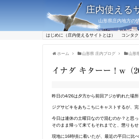
庄内使える
山形県庄内地方の情
はじめに（庄内使えるサイトとは）
コンタク
ホーム
山形県 庄内ブログ
山形
イナダ キターー！w（2024
昨日の4/26は夕方から前回アジが釣れた場
ジグサビキをあちこちにキャストするが、完
今日は連休の土曜日なので混むのか？と思っ
そのまま帰って来てもそれまでと、懲りもせ
現地に16時頃に着いたが、最近の平日に比