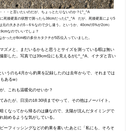
・・・と言いたいのだが、ちょっとたりないのか？(;^_^A
後硬直の状態で測ったら38cmだった(;^_^A だが、死後硬直により5
は元の大きさの5～6％なので少し違う。というか、40cmの5%が2cm）
9.9cmなのでいいでしょ？
なかったが8cm程の多分カタクチが5匹位入っていました。
マズメと、まだいるかもと思うとサイズを測っている暇は無い
影した。写真では39cm位にも見えるが(;^_^A、イナダと言い
というのも4月から釣果を記録したのは去年からで、それまでは
月もあるw）
が、これも温暖化のせいか？
みたが、日没の18:30頃までやって、その他はノーバイト。
暗くなってから帰るのは嫌なので、太陽が沈んだタイミングで
れ始めるような気がしている。
ピーフィッシングなどの釣果を書いたあとに「私にも、そろそ