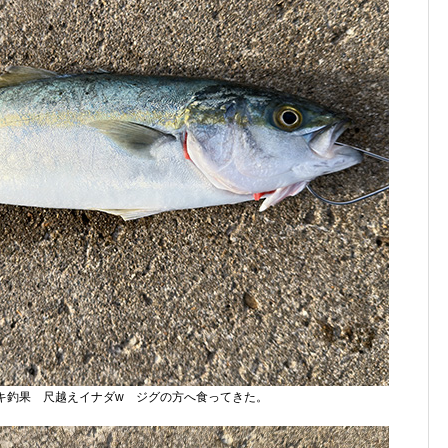
キ釣果 尺越えイナダw ジグの方へ食ってきた。