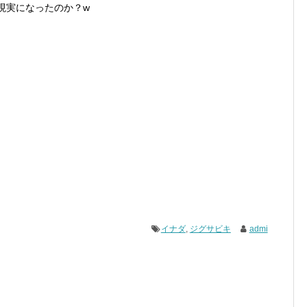
現実になったのか？w
イナダ
,
ジグサビキ
admi