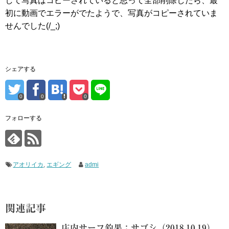
して写真はコピーされていると思って全部削除したら、最
初に動画でエラーがでたようで、写真がコピーされていま
せんでした(/_;)
シェアする
0
0
0
フォローする
アオリイカ
,
エギング
admi
関連記事
庄内サーフ釣果：サゴシ（2018.10.19）