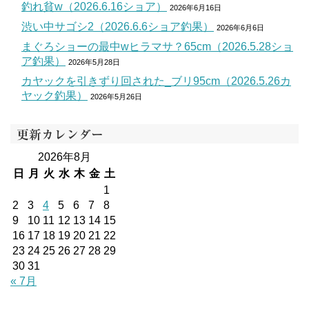
釣れ貧w（2026.6.16ショア）
2026年6月16日
渋い中サゴシ2（2026.6.6ショア釣果）
2026年6月6日
まぐろショーの最中wヒラマサ？65cm（2026.5.28ショ
ア釣果）
2026年5月28日
カヤックを引きずり回された_ブリ95cm（2026.5.26カ
ヤック釣果）
2026年5月26日
更新カレンダー
2026年8月
日
月
火
水
木
金
土
1
2
3
4
5
6
7
8
9
10
11
12
13
14
15
16
17
18
19
20
21
22
23
24
25
26
27
28
29
30
31
« 7月