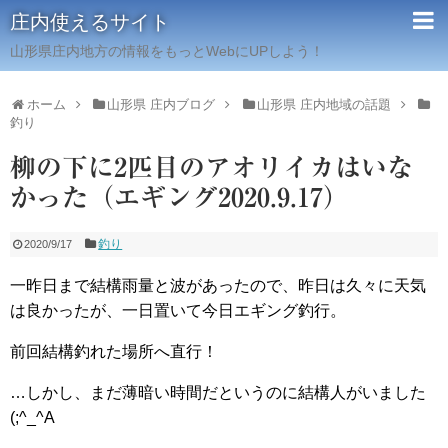
庄内使えるサイト
山形県庄内地方の情報をもっとWebにUPしよう！
ホーム
山形県 庄内ブログ
山形県 庄内地域の話題
釣り
柳の下に2匹目のアオリイカはいな
かった（エギング2020.9.17）
釣り
2020/9/17
一昨日まで結構雨量と波があったので、昨日は久々に天気
は良かったが、一日置いて今日エギング釣行。
前回結構釣れた場所へ直行！
…しかし、まだ薄暗い時間だというのに結構人がいました
(;^_^A