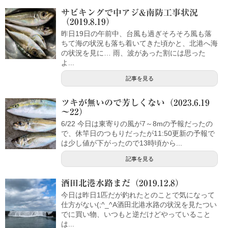
サビキングで中アジ&南防工事状況
（2019.8.19）
昨日19日の午前中、台風も過ぎそろそろ風も落
ちて海の状況も落ち着いてきた頃かと、北港へ海
の状況を見に… 雨、波があった割には思った
よ...
記事を見る
ツキが無いので芳しくない（2023.6.19
～22）
6/22 今日は東寄りの風が7～8mの予報だったの
で、休竿日のつもりだったが11:50更新の予報で
は少し値が下がったので13時頃から...
記事を見る
酒田北港水路まだ（2019.12.8）
今日は昨日1匹だが釣れたとのことで気になって
仕方がない(;^_^A酒田北港水路の状況を見たつい
でに買い物、いつもと逆だけどやっていること
は...