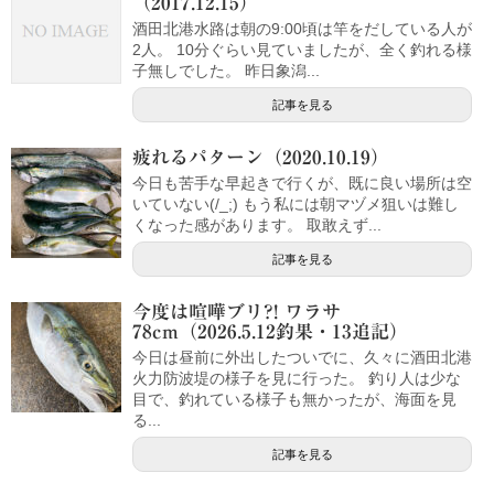
（2017.12.15）
酒田北港水路は朝の9:00頃は竿をだしている人が
2人。 10分ぐらい見ていましたが、全く釣れる様
子無しでした。 昨日象潟...
記事を見る
疲れるパターン（2020.10.19）
今日も苦手な早起きで行くが、既に良い場所は空
いていない(/_;) もう私には朝マヅメ狙いは難し
くなった感があります。 取敢えず...
記事を見る
今度は喧嘩ブリ?! ワラサ
78cm（2026.5.12釣果・13追記）
今日は昼前に外出したついでに、久々に酒田北港
火力防波堤の様子を見に行った。 釣り人は少な
目で、釣れている様子も無かったが、海面を見
る...
記事を見る