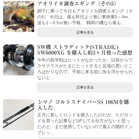
アオリイカ調査エギング（その5）
調子に乗って今日もアオリイカ調査エギング（そ
の5） 今日は、風も昨日より無い東南東5～4m、
波も1～0.5ｍ無い予報。 鶴岡の磯なら風も...
記事を見る
SW機 ストラディック(STRADIC)
SW6000XG を購入し約3ヶ月使った感想
今年の前半戦はヒットがなかったが、以前からワ
ラサクラスがたまにヒットすると足場の悪いとこ
ろばかりなので、手前に来る前に魚を浮かせられ
ないと...
記事を見る
シマノ コルトスナイパーSS 106Mを購
入した
正月に新しくロッドを購入したのだが、ただロッ
ドを買った記事などUPしても仕方がないと思っ
たのと、まだ使用していないので素人の開封イン
プレッ...