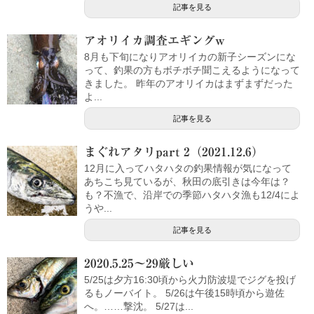
記事を見る
アオリイカ調査エギングw
8月も下旬になりアオリイカの新子シーズンにな
って、釣果の方もボチボチ聞こえるようになって
きました。 昨年のアオリイカはまずまずだった
よ...
記事を見る
まぐれアタリpart 2（2021.12.6）
12月に入ってハタハタの釣果情報が気になって
あちこち見ているが、秋田の底引きは今年は？
も？不漁で、沿岸での季節ハタハタ漁も12/4によ
うや...
記事を見る
2020.5.25～29厳しい
5/25は夕方16:30頃から火力防波堤でジグを投げ
るもノーバイト。 5/26は午後15時頃から遊佐
へ。……撃沈。 5/27は...