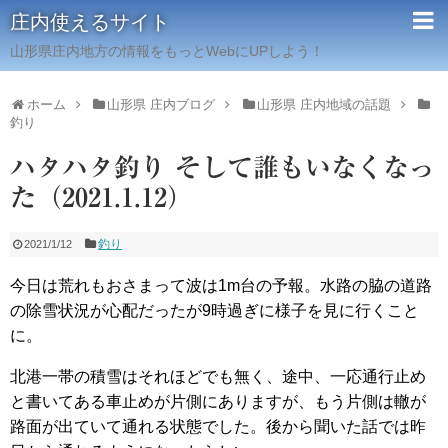
庄内使えるサイト
山形県庄内地方の情報をもっとWebにUPしよう！
ホーム
山形県 庄内ブログ
山形県 庄内地域の話題
釣り
ハタハタ釣り そして誰もいなくなっ
た（2021.1.12）
釣り
2021/1/12
今日は荒れもおさまって波は1m台の予報。水路の脇の道路
の除雪状況が心配だったが9時過ぎに様子を見に行くこと
に。
北港一帯の積雪はそれほどでも無く、途中、一応通行止め
と書いてある車止めが片側にありますが、もう片側は轍が
路面が出ていて通れる状態でした。後から聞いた話では昨