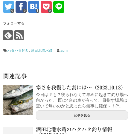
0
0
0
フォローする
ハタハタ釣り
,
酒田北港水路
admi
関連記事
寒さを我慢した割には…（2023.10.13）
今日は？も？寝られなくて早めに起きて釣り場へ
向かった。 既に4台の車が有って、目指す場所は
空いて無いのかと思ったら無事に確保～！(^...
記事を見る
酒田北港水路のハタハタ釣り情報