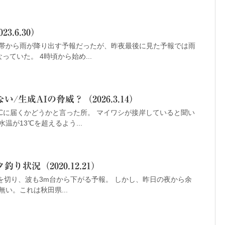
3.6.30）
帯から雨が降り出す予報だったが、昨夜最後に見た予報では雨
ていた。 4時頃から始め...
/生成AIの脅威？（2026.3.14）
0℃に届くかどうかと言った所。 マイワシが接岸していると聞い
温が13℃を超えるよう...
状況（2020.12.21）
sを切り、波も3m台から下がる予報。 しかし、昨日の夜から余
い。これは秋田県...