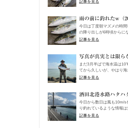
記事を見る
雨の前に釣れたw（202
今日は丁度朝マズメの時間
の降り出しが6時頃からになっ
記事を見る
写真が真実とは限らない
まだ3月半ばで海水温は1
てから久しいが、やはり海水
記事を見る
酒田北港水路ハタハタ釣り
今日から数日は風も10m/
り釣れているような情報は無
記事を見る