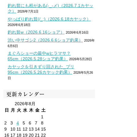
釣れ貧にも程がある(-_-メ)（2026.7.1カヤッ
ク）
2026年7月1日
やっぱり釣れ貧(/_;)（2026.6.18カヤック）
2026年6月18日
釣れ貧w（2026.6.16ショア）
2026年6月16日
渋い中サゴシ2（2026.6.6ショア釣果）
2026年
6月6日
まぐろショーの最中wヒラマサ？
65cm（2026.5.28ショア釣果）
2026年5月28日
カヤックを引きずり回された_ブリ
95cm（2026.5.26カヤック釣果）
2026年5月26
日
更新カレンダー
2026年8月
日
月
火
水
木
金
土
1
2
3
4
5
6
7
8
9
10
11
12
13
14
15
16
17
18
19
20
21
22