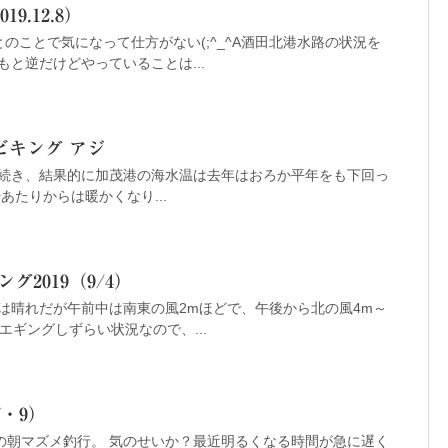
9.12.8）
のことで気になって仕方がない(;^_^A酒田北港水路の状況を
と逆だけどやっていることは...
ビキング アジ
続き、結果的に加茂港の海水温は去年はおろか平年をも下回っ
0あたりからは暖かくなり...
グ2019（9/4）
は晴れだが午前中は南東の風2mほどで、午後から北の風4m～
エギングしずらい状況なので、...
7・9）
らの朝マズメ釣行。 気のせいか？最近明るくなる時間が急に遅く