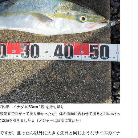
釣果 イナダ 約53cm 1匹 を持ち帰り
後硬直で曲がって測り辛かったが、体の曲面に合わせて測ると55cmだっ
て2cmを引きましたｗ（メジャーは目安に置いた）
ですが、測ったら以外に大きく先日と同じようなサイズのイナ