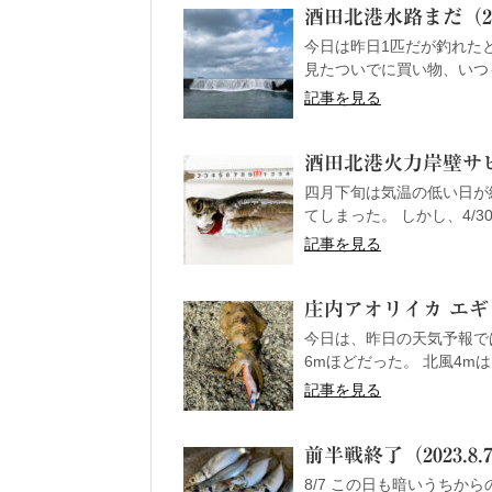
酒田北港水路まだ（201
今日は昨日1匹だが釣れたと
見たついでに買い物、いつも
記事を見る
酒田北港火力岸壁サ
四月下旬は気温の低い日が
てしまった。 しかし、4/3
記事を見る
庄内アオリイカ エギン
今日は、昨日の天気予報で
6mほどだった。 北風4mは
記事を見る
前半戦終了（2023.8.
8/7 この日も暗いうちか