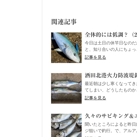
関連記事
全体的には低調？（202
今日は土日の休竿日なのだ
と、知り合いの人にちょっと
記事を見る
酒田北港火力防波堤釣果
最近朝は少し寒くなってきた
てしまい、どうしたものかと
記事を見る
久々のサビキング＆エギ
聞いたところによると昨日
ジ狙いで釣行。で、アルアル