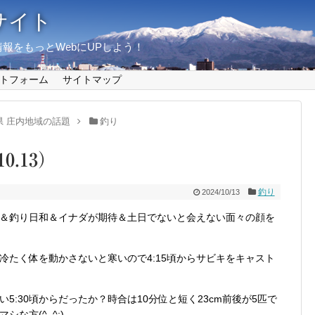
サイト
報をもっとWebにUPしよう！
トフォーム
サイトマップ
県 庄内地域の話題
釣り
0.13）
釣り
2024/10/13
＆釣り日和＆イナダが期待＆土日でないと会えない面々の顔を
冷たく体を動かさないと寒いので4:15頃からサビキをキャスト
:30頃からだったか？時合は10分位と短く23cm前後が5匹で
な方(^_^;)