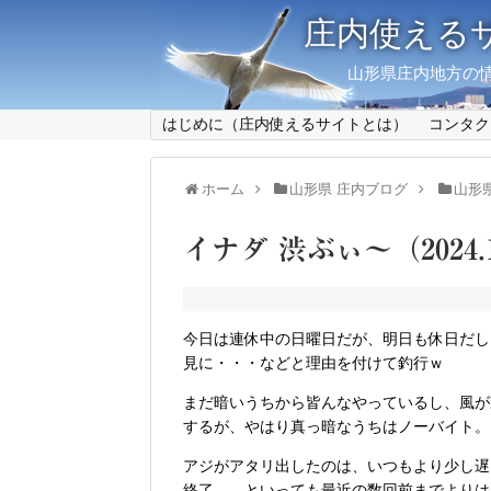
庄内使える
山形県庄内地方の情
はじめに（庄内使えるサイトとは）
コンタク
ホーム
山形県 庄内ブログ
山形
イナダ 渋ぶぃ～（2024.1
今日は連休中の日曜日だが、明日も休日だし
見に・・・などと理由を付けて釣行ｗ
まだ暗いうちから皆んなやっているし、風が
するが、やはり真っ暗なうちはノーバイト。
アジがアタリ出したのは、いつもより少し遅い5
終了。…といっても最近の数回前までよりはマシ