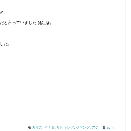
w
と言っていました (@_@。
した。
カマス
,
イナダ
,
サビキング
,
ジギング
,
アジ
admi