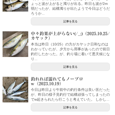
ょっと波が上がると濁りが出る。昨日も波が2m
弱だったが、結構濁りが出たようで今日はどうだ
ろうか...
記事を見る
中々釣果が上がらない(/_;)（2025.10.25/
カヤック）
本当は昨日（10/25）の方がカヤック日和なのは
わかっていたが、夕方から用事があったので前日
釣行したかった。が、釣り場に着いて悪天候にな
り...
記事を見る
釣れれば濡れてもノープロ
w（2023.10.19）
今日は昨日より午前中の釣行条件は良い筈だった
が、昨日の様子見釣行で結構頑張ってしまったの
でw起きられたら行こうと考えていた。 しかし...
記事を見る