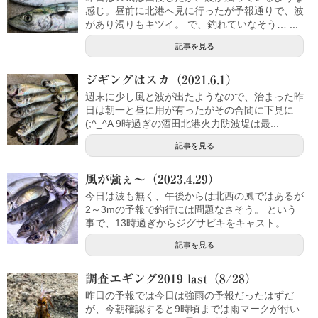
感じ。昼前に北港へ見に行ったが予報通りで、波
があり濁りもキツイ。 で、釣れていなそう… ...
記事を見る
ジギングはスカ（2021.6.1）
週末に少し風と波が出たようなので、治まった昨
日は朝一と昼に用が有ったがその合間に下見に
(;^_^A 9時過ぎの酒田北港火力防波堤は最...
記事を見る
風が強ぇ～（2023.4.29）
今日は波も無く、午後からは北西の風ではあるが
2～3mの予報で釣行には問題なさそう。 という
事で、13時過ぎからジグサビキをキャスト。...
記事を見る
調査エギング2019 last（8/28）
昨日の予報では今日は強雨の予報だったはずだ
が、今朝確認すると9時頃までは雨マークが付い