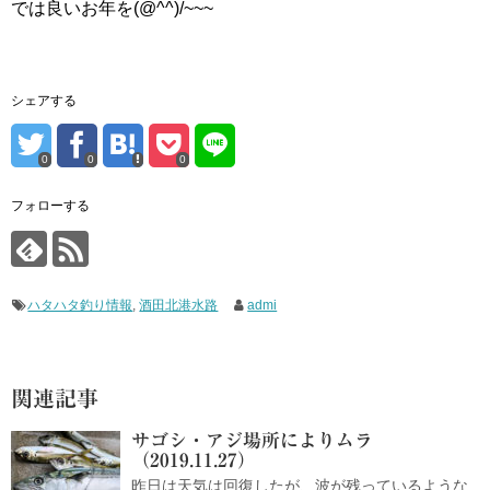
では良いお年を(@^^)/~~~
シェアする
0
0
0
フォローする
ハタハタ釣り情報
,
酒田北港水路
admi
関連記事
サゴシ・アジ場所によりムラ
（2019.11.27）
昨日は天気は回復したが、波が残っているような