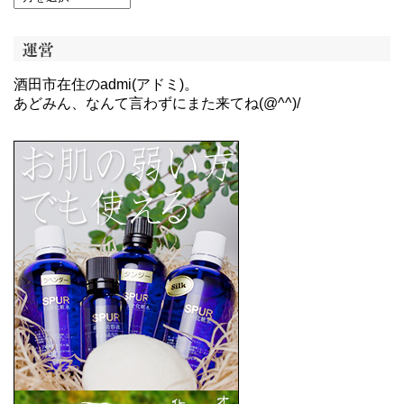
運営
酒田市在住のadmi(アドミ)。
あどみん、なんて言わずにまた来てね(@^^)/