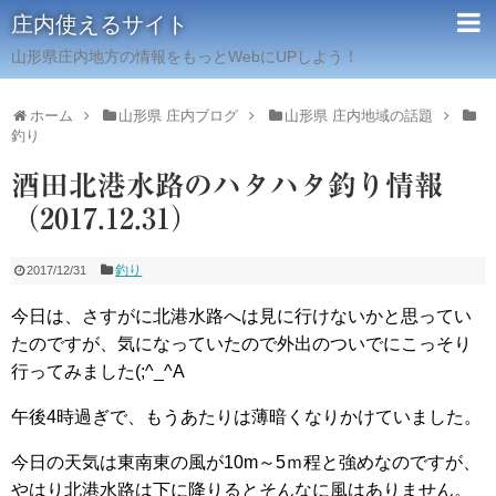
庄内使えるサイト
山形県庄内地方の情報をもっとWebにUPしよう！
ホーム
山形県 庄内ブログ
山形県 庄内地域の話題
釣り
酒田北港水路のハタハタ釣り情報
（2017.12.31）
釣り
2017/12/31
今日は、さすがに北港水路へは見に行けないかと思ってい
たのですが、気になっていたので外出のついでにこっそり
行ってみました(;^_^A
午後4時過ぎで、もうあたりは薄暗くなりかけていました。
今日の天気は東南東の風が10m～5ｍ程と強めなのですが、
やはり北港水路は下に降りるとそんなに風はありません。