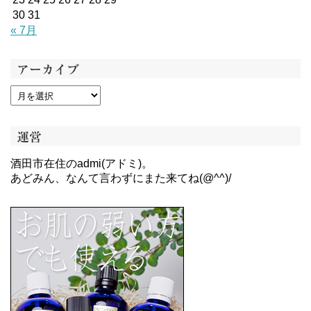
30
31
« 7月
アーカイブ
運営
酒田市在住のadmi(アドミ)。
あどみん、なんて言わずにまた来てね(@^^)/