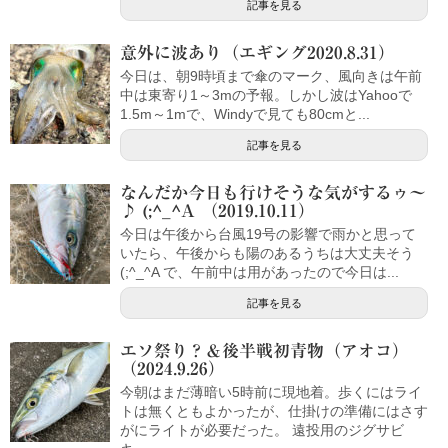
記事を見る
意外に波あり（エギング2020.8.31）
今日は、朝9時頃まで傘のマーク、風向きは午前
中は東寄り1～3mの予報。しかし波はYahooで
1.5m～1mで、Windyで見ても80cmと...
記事を見る
なんだか今日も行けそうな気がするゥ～
♪ (;^_^A （2019.10.11）
今日は午後から台風19号の影響で雨かと思って
いたら、午後からも陽のあるうちは大丈夫そう
(;^_^A で、午前中は用があったので今日は...
記事を見る
エソ祭り？＆後半戦初青物（アオコ）
（2024.9.26）
今朝はまだ薄暗い5時前に現地着。歩くにはライ
トは無くともよかったが、仕掛けの準備にはさす
がにライトが必要だった。 遠投用のジグサビ