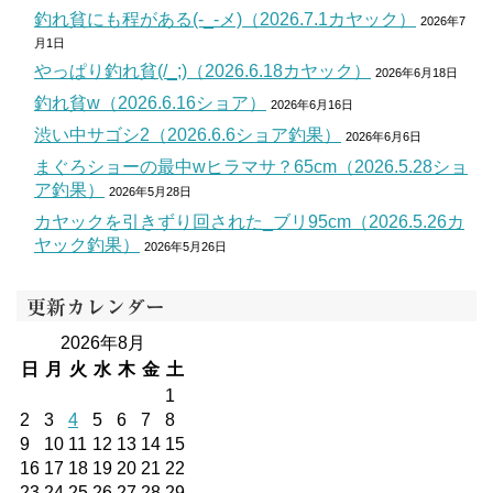
釣れ貧にも程がある(-_-メ)（2026.7.1カヤック）
2026年7
月1日
やっぱり釣れ貧(/_;)（2026.6.18カヤック）
2026年6月18日
釣れ貧w（2026.6.16ショア）
2026年6月16日
渋い中サゴシ2（2026.6.6ショア釣果）
2026年6月6日
まぐろショーの最中wヒラマサ？65cm（2026.5.28ショ
ア釣果）
2026年5月28日
カヤックを引きずり回された_ブリ95cm（2026.5.26カ
ヤック釣果）
2026年5月26日
更新カレンダー
2026年8月
日
月
火
水
木
金
土
1
2
3
4
5
6
7
8
9
10
11
12
13
14
15
16
17
18
19
20
21
22
23
24
25
26
27
28
29