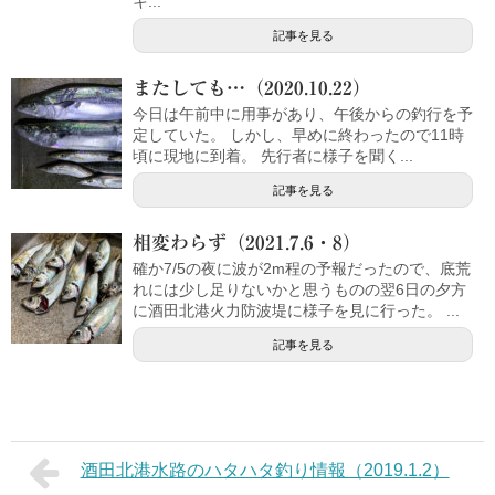
キ...
記事を見る
またしても…（2020.10.22）
今日は午前中に用事があり、午後からの釣行を予
定していた。 しかし、早めに終わったので11時
頃に現地に到着。 先行者に様子を聞く...
記事を見る
相変わらず（2021.7.6・8）
確か7/5の夜に波が2m程の予報だったので、底荒
れには少し足りないかと思うものの翌6日の夕方
に酒田北港火力防波堤に様子を見に行った。 ...
記事を見る
酒田北港水路のハタハタ釣り情報（2019.1.2）