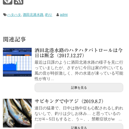
ハタハタ
,
酒田北港水路
,
釣り
admi
関連記事
酒田北港水路のハタハタパトロールは今
日は断念（2017.12.27）
最近は日課のように酒田北港水路の様子を見に行
っていましたが、さすがに今日は家の中にいても
風の音が時折激しく、外の水道が凍っている可能
性が有り...
記事を見る
サビキングで中アジ（2019.8.7）
連日の猛暑で、日中は熱中症も心配されるし釣れ
ないしで、釣りは少しお休み… と思っているの
だが4～5日もすると、う～、、禁断症状がw ...
記事を見る