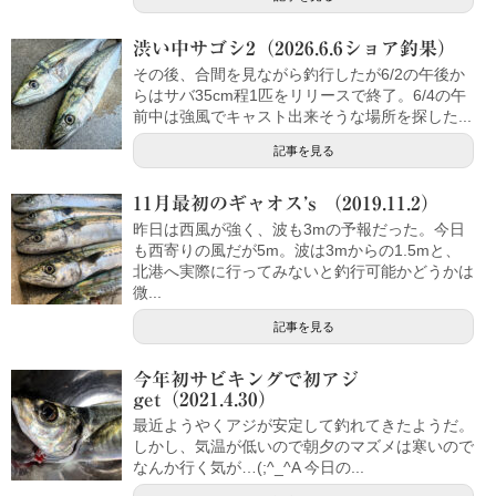
渋い中サゴシ2（2026.6.6ショア釣果）
その後、合間を見ながら釣行したが6/2の午後か
らはサバ35cm程1匹をリリースで終了。6/4の午
前中は強風でキャスト出来そうな場所を探した...
記事を見る
11月最初のギャオス’s （2019.11.2）
昨日は西風が強く、波も3mの予報だった。今日
も西寄りの風だが5m。波は3mからの1.5mと、
北港へ実際に行ってみないと釣行可能かどうかは
微...
記事を見る
今年初サビキングで初アジ
get（2021.4.30）
最近ようやくアジが安定して釣れてきたようだ。
しかし、気温が低いので朝夕のマズメは寒いので
なんか行く気が…(;^_^A 今日の...