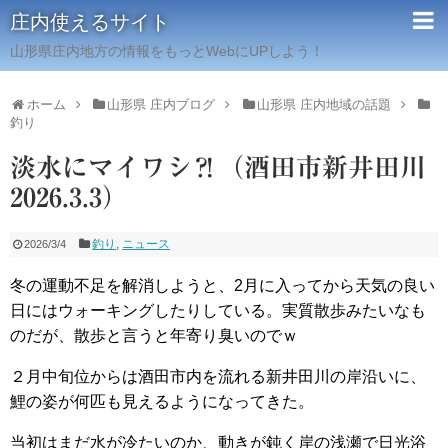
庄内使えるサイト
山形県庄内地方の情報をもっとWebにUPしよう！
ホーム
山形県 庄内ブログ
山形県 庄内地域の話題
釣り
淡水にマイワシ⁈（酒田市新井田川
2026.3.3）
釣り
,
ニュース
2026/3/4
冬の運動不足を解消しようと、2月に入ってから天気の良い
日にはウォーキングしたりしている。実質散歩みたいなも
のだが、散歩と言うと年寄り臭いのでｗ
２月中旬位からは酒田市内を流れる新井田川の岸沿いに、
鯉の姿が何匹も見えるようになってきた。
当初はまだ水が冷たいのか、動きが鈍く岸の浅瀬で日光浴