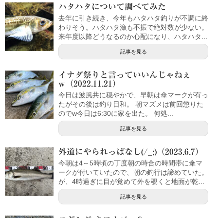
ハタハタについて調べてみた
去年に引き続き、今年もハタハタ釣りが不調に終
わりそう。ハタハタ漁も不振で絶対数が少ない。
来年度以降どうなるのか心配になり、ハタハタ...
記事を見る
イナダ祭りと言っていいんじゃねぇ
w（2022.11.21）
今日は波風共に穏やかで、早朝は傘マークが有っ
たがその後は釣り日和。 朝マズメは前回懲りた
のでw今日は6:30に家を出た。 何処...
記事を見る
外道にやられっぱなし(/_;)（2023.6.7）
今朝は4～5時頃の丁度朝の時合の時間帯に傘マ
ークが付いていたので、朝の釣行は諦めていた。
が、4時過ぎに目が覚めて外を覗くと地面が乾...
記事を見る