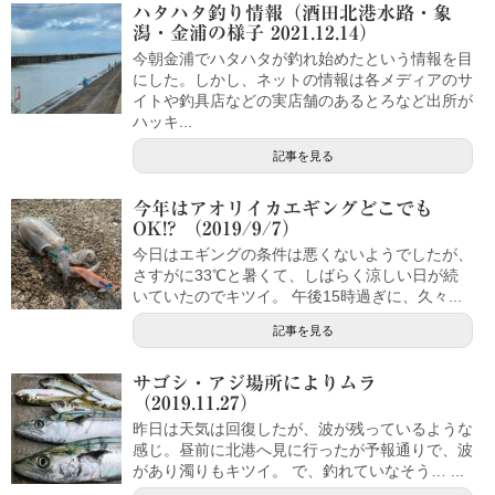
ハタハタ釣り情報（酒田北港水路・象
潟・金浦の様子 2021.12.14）
今朝金浦でハタハタが釣れ始めたという情報を目
にした。しかし、ネットの情報は各メディアのサ
イトや釣具店などの実店舗のあるとろなど出所が
ハッキ...
記事を見る
今年はアオリイカエギングどこでも
OK!? （2019/9/7）
今日はエギングの条件は悪くないようでしたが、
さすがに33℃と暑くて、しばらく涼しい日が続
いていたのでキツイ。 午後15時過ぎに、久々...
記事を見る
サゴシ・アジ場所によりムラ
（2019.11.27）
昨日は天気は回復したが、波が残っているような
感じ。昼前に北港へ見に行ったが予報通りで、波
があり濁りもキツイ。 で、釣れていなそう… ...