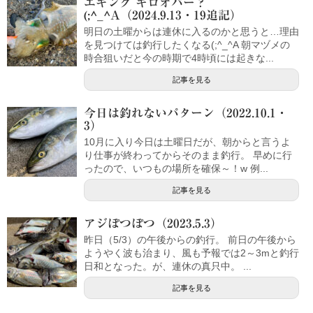
エギング キロオバー？
(;^_^A（2024.9.13・19追記）
明日の土曜からは連休に入るのかと思うと…理由
を見つけては釣行したくなる(;^_^A 朝マヅメの
時合狙いだと今の時期で4時頃には起きな...
記事を見る
今日は釣れないパターン（2022.10.1・
3）
10月に入り今日は土曜日だが、朝からと言うよ
り仕事が終わってからそのまま釣行。 早めに行
ったので、いつもの場所を確保～！w 例...
記事を見る
アジぽつぽつ（2023.5.3）
昨日（5/3）の午後からの釣行。 前日の午後から
ようやく波も治まり、風も予報では2～3mと釣行
日和となった。が、連休の真只中。 ...
記事を見る