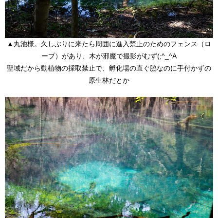
▲丸池様。久しぶりに来たら周囲に進入禁止のためのフェンス（ロ
ープ）があり、木が邪魔で撮影がむず(;^_^A
聖域だから動植物の採取禁止で、孵化場の直ぐ脇なのに手付かずの
原生林だとか