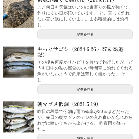
ここ何日も天気はいいのに東寄りの風が強くて、
釣りにくい日が続いています。 と、言って釣れ
ない言い訳にしています。まあ積極的には釣行
し...
記事を見る
やっとサゴシ（2024.6.26・27＆28追
記）
その後も何度かリハビリを兼ねて釣行したが、ど
うも日中の私の都合のいい時間帯に釣れてくれる
魚がいないようで釣果は芳しく無かった。 そ
し...
記事を見る
朝マヅメ低調（2021.5.19）
昨日の段階で今朝は雨の確率が30％ほどだった
が、先日の朝マヅメのアジの入れ食いが忘れれら
れずに暗いうちから出かける。 昨夜雨が降っ
た...
記事を見る