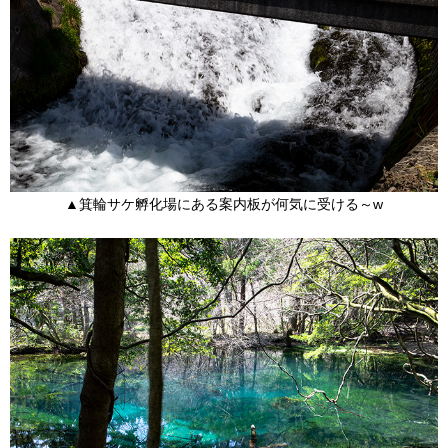
▲箕輪サケ孵化場にある案内板が何気に受ける～w