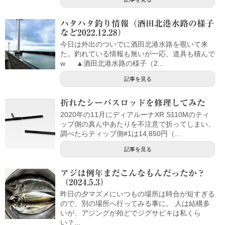
ハタハタ釣り情報（酒田北港水路の様子
など2022.12.28）
今日は外出のついでに酒田北港水路を覗いて来
た。釣れている情報も無いが一応、道具も積んで
w ▲酒田北港水路の様子（2...
記事を見る
折れたシーバスロッドを修理してみた
2020年の11月にディアルーナXR S110Mのティ
ップ側の真ん中あたりを不注意で折ってしまい、
調べたらティップ側#1は14,850円（...
記事を見る
アジは例年まだこんなもんだったか？
（2024.5.3）
昨日の夕マズメにいつもの場所は時合が短すぎる
ので、別の場所へ行ってみる事に。 人は結構多
いが、アジングが殆どでジグサビキは私くら
い？...