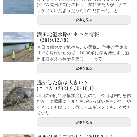
(;^_^A 先日の釣行の折り、隣に来た人が「ナブ
ラが出ていたようだったので見に来た」と...
記事を見る
酒田北港水路ハタハタ情報
（2019.12.19）
今日は穏やかで気持ちいい天気… 仕事が予定よ
り早く片付いたので、10:30頃に竿も持たずに酒
田北港水路へ様子を見に。 …って、...
記事を見る
逃がした魚は大きい？
(;^_^A（2021.9.30/10.1）
昨日の釣行で結構満足したので、今日は釣行を休
むか、冷蔵庫にもまだ魚がいっぱいあるので、や
るとしてもゆっくり行ってエギングでも…と考え
ていた...
記事を見る
東風が強くて釣れん（2019.7.11）