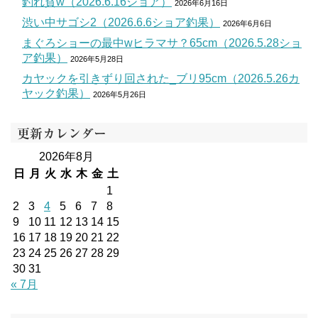
釣れ貧w（2026.6.16ショア）
2026年6月16日
渋い中サゴシ2（2026.6.6ショア釣果）
2026年6月6日
まぐろショーの最中wヒラマサ？65cm（2026.5.28ショ
ア釣果）
2026年5月28日
カヤックを引きずり回された_ブリ95cm（2026.5.26カ
ヤック釣果）
2026年5月26日
更新カレンダー
2026年8月
日
月
火
水
木
金
土
1
2
3
4
5
6
7
8
9
10
11
12
13
14
15
16
17
18
19
20
21
22
23
24
25
26
27
28
29
30
31
« 7月