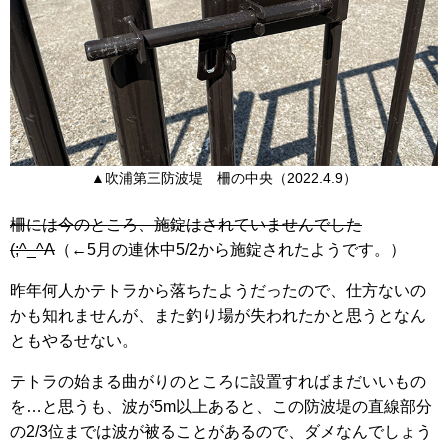
▲吹浦第三防波堤 柵の中央（2022.4.9）
柵には今のところ、施錠はされていませんでした
(;^_^A
（←5月の連休中5/2から施錠されたようです。）
昨年何人かテトラから落ちたようだったので、仕方ないの
かも知れませんが、また釣り場が失われたかと思うとなん
ともやるせない。
テトラの始まる曲がりのところに設置すればまだいいもの
を…と思うも、波が5m以上あると、この防波堤の直線部分
の2/3位までは波が被ることがあるので、ダメなんでしょう