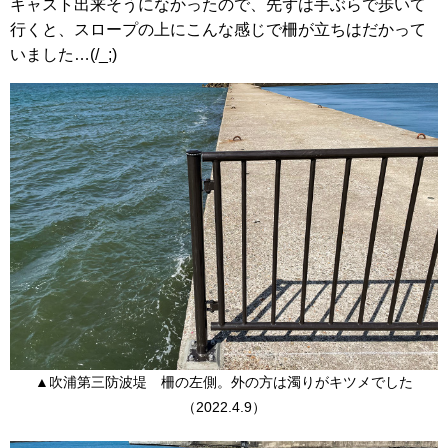
キャスト出来そうになかったので、先ずは手ぶらで歩いて
行くと、スロープの上にこんな感じで柵が立ちはだかって
いました…(/_;)
▲吹浦第三防波堤 柵の左側。外の方は濁りがキツメでした
（2022.4.9）