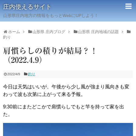
庄内使えるサイト
山形県庄内地方の情報をもっとWebにUPしよう！
ホーム
山形県 庄内ブログ
山形県 庄内地域の話題
釣り
肩慣らしの積りが結局？！
（2022.4.9）
釣り
2022/4/9
今日は天気はいいが、午後から少し風が強まり風向きも変
わって波も次第に上がって来る予報。
9:30前にまたどこかで肩慣らしでもと竿を持って家を出
た。