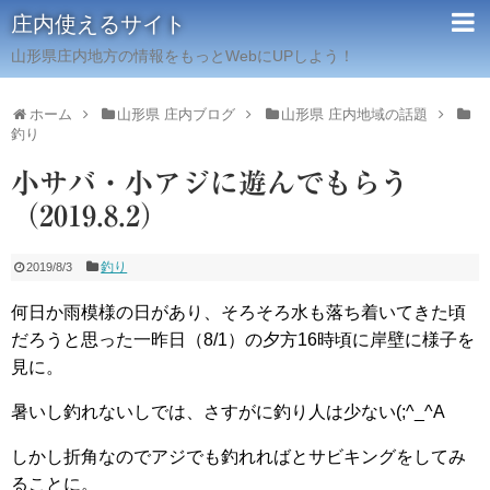
庄内使えるサイト
山形県庄内地方の情報をもっとWebにUPしよう！
ホーム
山形県 庄内ブログ
山形県 庄内地域の話題
釣り
小サバ・小アジに遊んでもらう
（2019.8.2）
釣り
2019/8/3
何日か雨模様の日があり、そろそろ水も落ち着いてきた頃
だろうと思った一昨日（8/1）の夕方16時頃に岸壁に様子を
見に。
暑いし釣れないしでは、さすがに釣り人は少ない(;^_^A
しかし折角なのでアジでも釣れればとサビキングをしてみ
ることに。