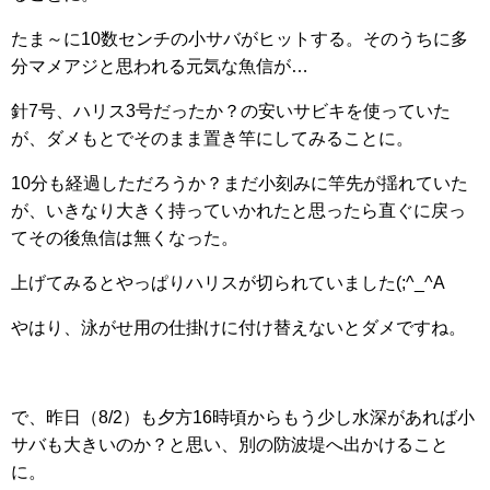
たま～に10数センチの小サバがヒットする。そのうちに多
分マメアジと思われる元気な魚信が…
針7号、ハリス3号だったか？の安いサビキを使っていた
が、ダメもとでそのまま置き竿にしてみることに。
10分も経過しただろうか？まだ小刻みに竿先が揺れていた
が、いきなり大きく持っていかれたと思ったら直ぐに戻っ
てその後魚信は無くなった。
上げてみるとやっぱりハリスが切られていました(;^_^A
やはり、泳がせ用の仕掛けに付け替えないとダメですね。
で、昨日（8/2）も夕方16時頃からもう少し水深があれば小
サバも大きいのか？と思い、別の防波堤へ出かけること
に。