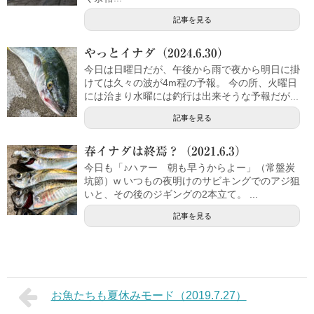
記事を見る
やっとイナダ（2024.6.30）
今日は日曜日だが、午後から雨で夜から明日に掛
けては久々の波が4m程の予報。 今の所、火曜日
には治まり水曜には釣行は出来そうな予報だが...
記事を見る
春イナダは終焉？（2021.6.3）
今日も「♪ハァー 朝も早うからよー」（常盤炭
坑節）w いつもの夜明けのサビキングでのアジ狙
いと、その後のジギングの2本立て。 ...
記事を見る
お魚たちも夏休みモード（2019.7.27）