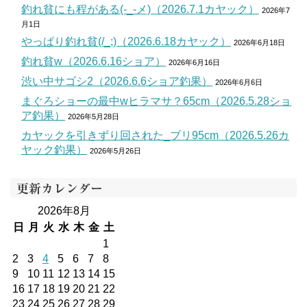
釣れ貧にも程がある(-_-メ)（2026.7.1カヤック）
2026年7
月1日
やっぱり釣れ貧(/_;)（2026.6.18カヤック）
2026年6月18日
釣れ貧w（2026.6.16ショア）
2026年6月16日
渋い中サゴシ2（2026.6.6ショア釣果）
2026年6月6日
まぐろショーの最中wヒラマサ？65cm（2026.5.28ショ
ア釣果）
2026年5月28日
カヤックを引きずり回された_ブリ95cm（2026.5.26カ
ヤック釣果）
2026年5月26日
更新カレンダー
2026年8月
日
月
火
水
木
金
土
1
2
3
4
5
6
7
8
9
10
11
12
13
14
15
16
17
18
19
20
21
22
23
24
25
26
27
28
29