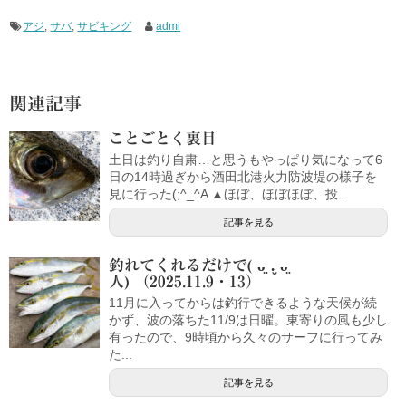
アジ
,
サバ
,
サビキング
admi
関連記事
ことごとく裏目
土日は釣り自粛…と思うもやっぱり気になって6
日の14時過ぎから酒田北港火力防波堤の様子を
見に行った(;^_^A ▲ほぼ、ほぼほぼ、投...
記事を見る
釣れてくれるだけで( ᴗ̤ .̮ ᴗ̤
人) （2025.11.9・13）
11月に入ってからは釣行できるような天候が続
かず、波の落ちた11/9は日曜。東寄りの風も少し
有ったので、9時頃から久々のサーフに行ってみ
た...
記事を見る