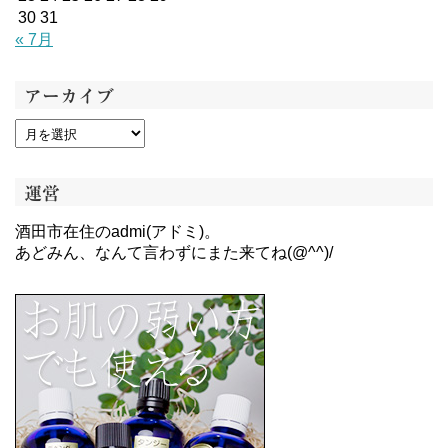
30
31
« 7月
アーカイブ
運営
酒田市在住のadmi(アドミ)。
あどみん、なんて言わずにまた来てね(@^^)/