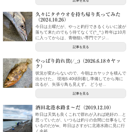
記事を見る
久々にタチウオを持ち帰り炙ってみた
（2024.10.26）
今日は土曜だが、やっと釣行できるくらいに波が
落ちて来たのでもう待てなくて(^_^;) 昨年は10月
に入ってからは、青物狙い専門でアジ...
記事を見る
やっぱり釣れ貧(/_;)（2026.6.18カヤッ
ク）
状況が変わらないので、今朝はカヤックを積んで
出かけた。 現地5:40頃到着し準備してから海に
出るが、矢張り鳥も見えず。 どうせ...
記事を見る
酒田北港水路ま～だ（2019.12.10）
昨日は天気も良くこれで群れが入れば絶好の…と
思っていたが、いつもは釣りの合間に仕事をして
いるのだがw、昨日はさすがに北港水路に見に行
く余裕...