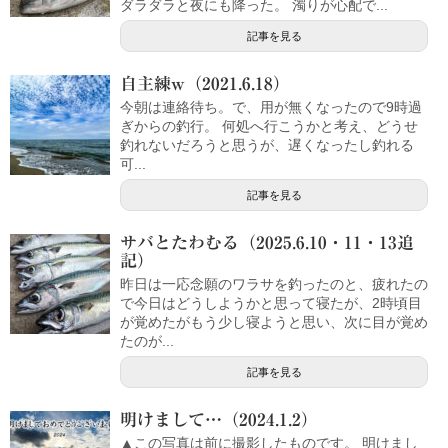
ダラダラと夜にも降った。 濁りが心配で...
記事を見る
自主練w（2021.6.18）
今朝は連絡待ち。で、用が無くなったので9時過
ぎからの釣行。 何処へ行こうかと考え、どうせ
釣れないだろうと思うが、遅くなったし釣れる
可...
記事を見る
サバとたわむる（2025.6.10・11・13追
記）
昨日は一応念願のワラサを釣ったのと、疲れたの
で今日はどうしようかと思って寝たが、2時頃目
が覚めたがもう少し寝ようと思い、次に目が覚め
たのが...
記事を見る
明けまして…（2024.1.2）
▲この写真は前に撮影したものです。 明けまし