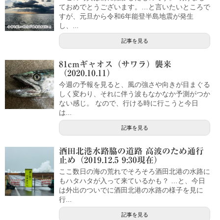
ておめでとうございます。…と言いたいところで
すが、元旦から令和6年能登半島地震が発生
し、...
記事を見る
81cmギャオス（サワラ）襲来
（2020.10.11）
今週の予報を見ると、風の強さや向きが目まぐる
しく変わり、それに伴う波もなかなか予測がつか
ない感じ。 なので、行ける時に行こうと今日
は...
記事を見る
酒田北港水路脇の道路 高波のため通行
止め（2019.12.5 9:30現在）
ここ数日の海の荒れでそろそろ酒田北港の水路に
もハタハタが入って来ているかも？ …と、今日
は外出のついでに酒田北港の水路の様子を見に
行...
記事を見る