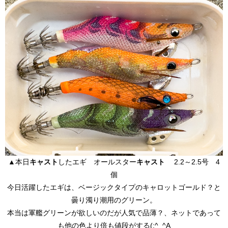
▲本日
キャスト
したエギ オールスター
キャスト
2.2～2.5号 4
個
今日活躍したエギは、ベージックタイプのキャロットゴールド？と
曇り濁り潮用のグリーン。
本当は軍艦グリーンが欲しいのだが人気で品薄？、ネットであって
も他の色より倍も値段がする(;^_^A