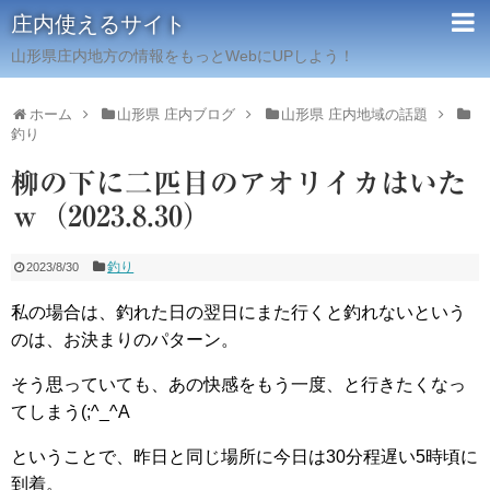
庄内使えるサイト
山形県庄内地方の情報をもっとWebにUPしよう！
ホーム
山形県 庄内ブログ
山形県 庄内地域の話題
釣り
柳の下に二匹目のアオリイカはいた
ｗ（2023.8.30）
釣り
2023/8/30
私の場合は、釣れた日の翌日にまた行くと釣れないという
のは、お決まりのパターン。
そう思っていても、あの快感をもう一度、と行きたくなっ
てしまう(;^_^A
ということで、昨日と同じ場所に今日は30分程遅い5時頃に
到着。