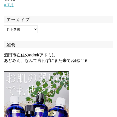
« 7月
アーカイブ
運営
酒田市在住のadmi(アドミ)。
あどみん、なんて言わずにまた来てね(@^^)/