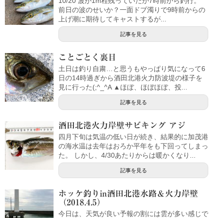
10/20 波が1m程残っていたが7時前から釣行。
前日の波のせいか？一面ドブ濁りで9時前からの
上げ潮に期待してキャストするが...
記事を見る
ことごとく裏目
土日は釣り自粛…と思うもやっぱり気になって6
日の14時過ぎから酒田北港火力防波堤の様子を
見に行った(;^_^A ▲ほぼ、ほぼほぼ、投...
記事を見る
酒田北港火力岸壁サビキング アジ
四月下旬は気温の低い日が続き、結果的に加茂港
の海水温は去年はおろか平年をも下回ってしまっ
た。 しかし、4/30あたりからは暖かくなり...
記事を見る
ホッケ釣りin酒田北港水路＆火力岸壁
（2018.4.5）
今日は、天気が良い予報の割には雲が多い感じで