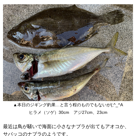
▲本日のジギング釣果…と言う程のものでもないが(;^_^A
ヒラメ（ソゲ）30cm アジ27cm、23cm
最近は鳥が騒いで海面に小さなナブラが出てもアオコか、
サバッコのナブラのようです。