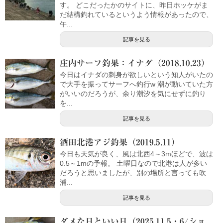
す。 どこだったかのサイトに、昨日ホッケがま
だ結構釣れているというよう情報があったので、
午...
記事を見る
庄内サーフ釣果：イナダ（2018.10.23）
今日はイナダの刺身が欲しいという知人がいたの
で大手を振ってサーフへ釣行w 潮が動いていた方
がいいのだろうが、余り潮汐を気にせずに釣り
を...
記事を見る
酒田北港アジ釣果（2019.5.11）
今日も天気が良く、風は北西4～3mほどで、波は
0.5～1mの予報。 土曜日なので北港は人が多い
だろうと思いましたが、別の場所と言っても吹
浦...
記事を見る
ダメな日といい日（2025.11.5・6/ショ