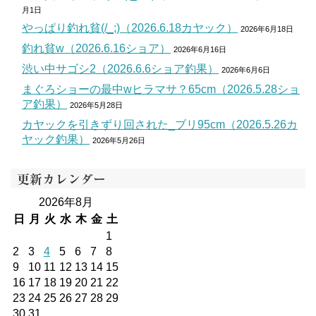
月1日
やっぱり釣れ貧(/_;)（2026.6.18カヤック）
2026年6月18日
釣れ貧w（2026.6.16ショア）
2026年6月16日
渋い中サゴシ2（2026.6.6ショア釣果）
2026年6月6日
まぐろショーの最中wヒラマサ？65cm（2026.5.28ショ
ア釣果）
2026年5月28日
カヤックを引きずり回された_ブリ95cm（2026.5.26カ
ヤック釣果）
2026年5月26日
更新カレンダー
2026年8月
日
月
火
水
木
金
土
1
2
3
4
5
6
7
8
9
10
11
12
13
14
15
16
17
18
19
20
21
22
23
24
25
26
27
28
29
30
31