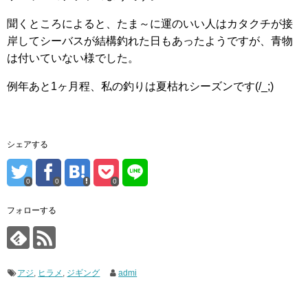
聞くところによると、たま～に運のいい人はカタクチが接
岸してシーバスが結構釣れた日もあったようですが、青物
は付いていない様でした。
例年あと1ヶ月程、私の釣りは夏枯れシーズンです(/_;)
シェアする
0
0
0
フォローする
アジ
,
ヒラメ
,
ジギング
admi