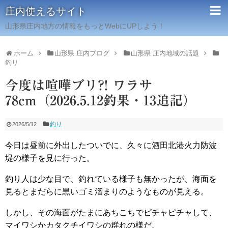
庄内使えるサイト
山形県庄内地方の情報をもっとWebにUPしよう！
ホーム
山形県 庄内ブログ
山形県 庄内地域の話題
釣り
今度は喧嘩ブリ?! ワラサ
78cm（2026.5.12釣果・13追記）
釣り
2026/5/12
今日は昼前に外出したついでに、久々に酒田北港火力防波
堤の様子を見に行った。
釣り人は少な目で、釣れている様子も無かったが、海面を
見るとまだらに黒いゴミ溜まりのようなものが見える。
しかし、その海面がたまにあちこちでピチャピチャして、
マイワシかカタクチイワシの群れの様だ。