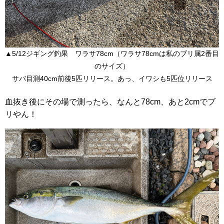
▲5/12ジギング釣果 ワラサ78cm（ワラサ78cmは私のブリ属2番目
のサイズ）
サバ目測40cm前後5匹リリース。あっ、イワシも5匹位リリース
血抜き後にその場で測ったら、なんと78cm、あと2cmでブ
リやん！