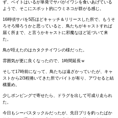
ず、ベイトはいるが単発でサバがイワシを食いあげている
ようで、そこにスポット的にウミネコが群がる感じ。
16時頃サバを5匹ほどキャッチ＆リリースした所で、もうそ
ろそろ帰ろうかと思っていると、鳥たちがキャストすれば
届く所まで、と言うかキャストに邪魔なほど近づいて来
た。
鳥が咥えたのはカタクチイワシの様だった。
雰囲気が更に良くなったので、1時間延長ｗ
そして17時前になって、鳥たちは遠ざかっていたが、キャ
ストから2/3程捲いてきた所でバイトが有り、アワセると結
構重め。
少しポンピングで寄せたら、ドラグを出して可成り走られ
た。
今日もシーバスタックルだったが、先日ブリを釣ったばか