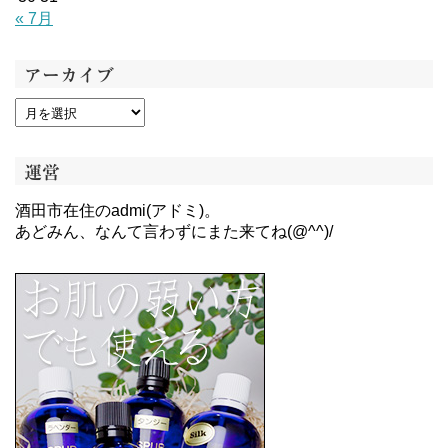
« 7月
アーカイブ
運営
酒田市在住のadmi(アドミ)。
あどみん、なんて言わずにまた来てね(@^^)/