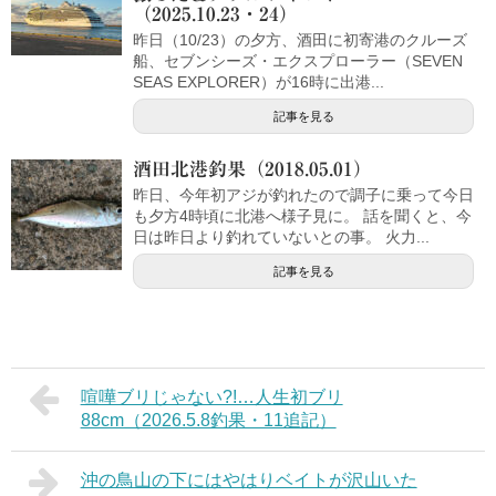
（2025.10.23・24）
昨日（10/23）の夕方、酒田に初寄港のクルーズ
船、セブンシーズ・エクスプローラー（SEVEN
SEAS EXPLORER）が16時に出港...
記事を見る
酒田北港釣果（2018.05.01）
昨日、今年初アジが釣れたので調子に乗って今日
も夕方4時頃に北港へ様子見に。 話を聞くと、今
日は昨日より釣れていないとの事。 火力...
記事を見る
喧嘩ブリじゃない?!…人生初ブリ
88cm（2026.5.8釣果・11追記）
沖の鳥山の下にはやはりベイトが沢山いた