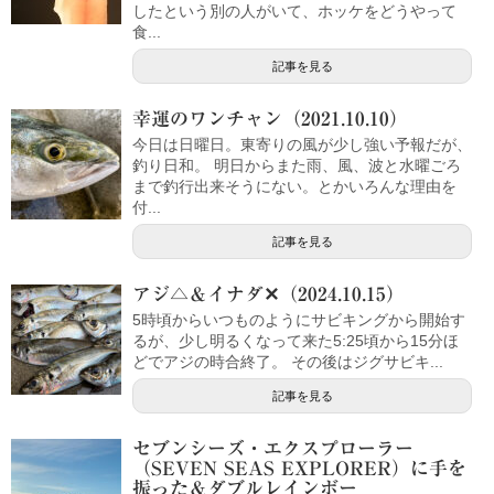
したという別の人がいて、ホッケをどうやって
食...
記事を見る
幸運のワンチャン（2021.10.10）
今日は日曜日。東寄りの風が少し強い予報だが、
釣り日和。 明日からまた雨、風、波と水曜ごろ
まで釣行出来そうにない。とかいろんな理由を
付...
記事を見る
アジ△＆イナダ✕（2024.10.15）
5時頃からいつものようにサビキングから開始す
るが、少し明るくなって来た5:25頃から15分ほ
どでアジの時合終了。 その後はジグサビキ...
記事を見る
セブンシーズ・エクスプローラー
（SEVEN SEAS EXPLORER）に手を
振った＆ダブルレインボー