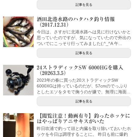
記事を見る
酒田北港水路のハタハタ釣り情報
（2017.12.31）
今日は、さすがに北港水路へは見に行けないかと
思っていたのですが、気になっていたので外出の
ついでにこっそり行ってみました(;^_^A 午...
記事を見る
24ストラディックSW 6000HGを購入
（20263.3.5）
2023年の春に買った20ストラディックSW
6000XGは持っているのだが、57cmのでっぷり
としたエソをタモで掬うのが嫌で、無理に海面...
記事を見る
【閲覧注意！動画有り】釣ったホッケに
はやっぱりアニサキスがいた
昨日吹浦で釣って頭と内臓を取り除いておいたホ
ッケを今日は調理することに。 昨日も前に爆釣