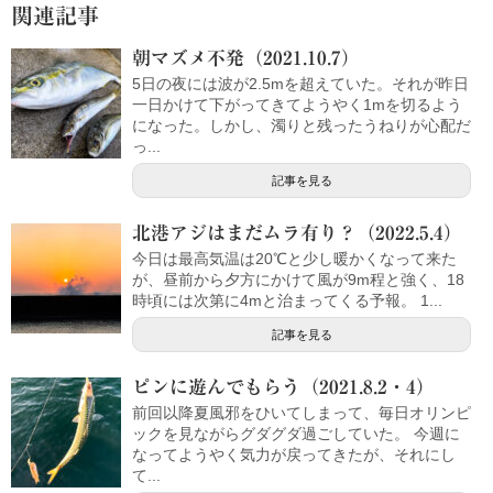
関連記事
朝マズメ不発（2021.10.7）
5日の夜には波が2.5mを超えていた。それが昨日
一日かけて下がってきてようやく1mを切るよう
になった。しかし、濁りと残ったうねりが心配だ
っ...
記事を見る
北港アジはまだムラ有り？（2022.5.4）
今日は最高気温は20℃と少し暖かくなって来た
が、昼前から夕方にかけて風が9m程と強く、18
時頃には次第に4mと治まってくる予報。 1...
記事を見る
ピンに遊んでもらう（2021.8.2・4）
前回以降夏風邪をひいてしまって、毎日オリンピ
ックを見ながらグダグダ過ごしていた。 今週に
なってようやく気力が戻ってきたが、それにし
て...