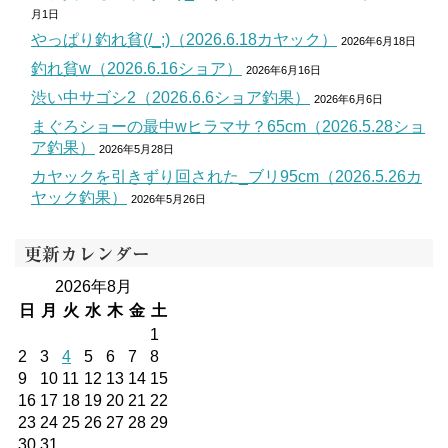
月1日
やっぱり釣れ貧(/_;)（2026.6.18カヤック）
2026年6月18日
釣れ貧w（2026.6.16ショア）
2026年6月16日
渋い中サゴシ2（2026.6.6ショア釣果）
2026年6月6日
まぐろショーの最中wヒラマサ？65cm（2026.5.28ショ
ア釣果）
2026年5月28日
カヤックを引きずり回された_ブリ95cm（2026.5.26カ
ヤック釣果）
2026年5月26日
更新カレンダー
2026年8月
日
月
火
水
木
金
土
1
2
3
4
5
6
7
8
9
10
11
12
13
14
15
16
17
18
19
20
21
22
23
24
25
26
27
28
29
30
31