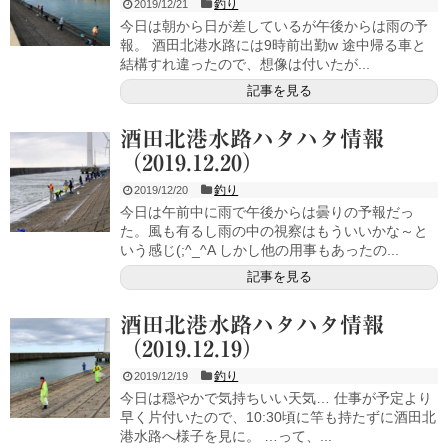
釣り
2019/12/21
今日は朝から日が差しているが午後からは雨の予
報。 酒田北港水路には9時前出勤w 途中帰る車と
結構すれ違ったので、想像は付いたが...
記事を見る
酒田北港水路ハタハタ情報
（2019.12.20）
釣り
2019/12/20
今日は午前中に雨で午後からは曇りの予報だっ
た。風も有るし雨の中の視察はもういいかな～と
いう感じ(;^_^A しかし他の用事もあったの...
記事を見る
酒田北港水路ハタハタ情報
（2019.12.19）
釣り
2019/12/19
今日は穏やかで気持ちいい天気… 仕事が予定より
早く片付いたので、10:30頃に竿も持たずに酒田北
港水路へ様子を見に。 …って、...