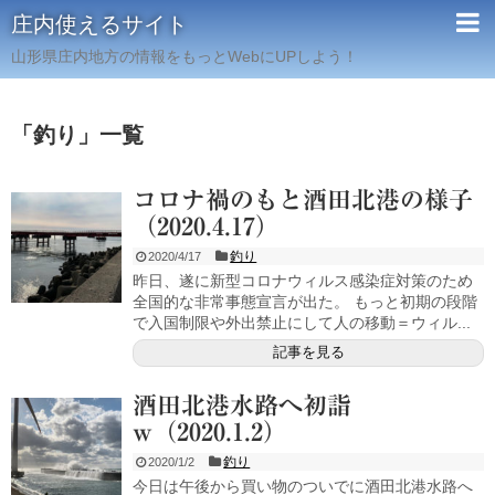
庄内使えるサイト
山形県庄内地方の情報をもっとWebにUPしよう！
「
釣り
」
一覧
コロナ禍のもと酒田北港の様子
（2020.4.17）
釣り
2020/4/17
昨日、遂に新型コロナウィルス感染症対策のため
全国的な非常事態宣言が出た。 もっと初期の段階
で入国制限や外出禁止にして人の移動＝ウィル...
記事を見る
酒田北港水路へ初詣
w（2020.1.2）
釣り
2020/1/2
今日は午後から買い物のついでに酒田北港水路へ