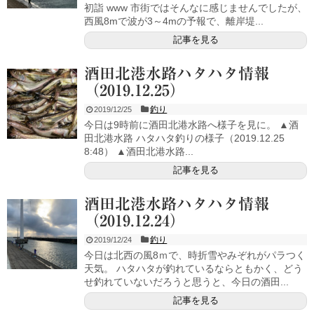
初詣 www 市街ではそんなに感じませんでしたが、
西風8mで波が3～4mの予報で、離岸堤...
記事を見る
酒田北港水路ハタハタ情報
（2019.12.25）
釣り
2019/12/25
今日は9時前に酒田北港水路へ様子を見に。 ▲酒
田北港水路 ハタハタ釣りの様子（2019.12.25
8:48） ▲酒田北港水路...
記事を見る
酒田北港水路ハタハタ情報
（2019.12.24）
釣り
2019/12/24
今日は北西の風8ｍで、時折雪やみぞれがパラつく
天気。 ハタハタが釣れているならともかく、どう
せ釣れていないだろうと思うと、今日の酒田...
記事を見る