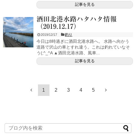
記事を見る
酒田北港水路ハタハタ情報
（2019.12.17）
釣り
2019/12/17
今日は8時過ぎに酒田北港水路へ。 水路へ向かう
道路で沢山の車とすれ違う。これは釣れていなそ
う(;^_^A ▲酒田北港水路、風車...
記事を見る
1
2
3
4
5