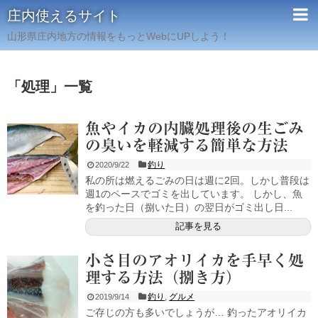
庄内使えるサイト
山形県庄内地方の情報をもっとWebにUPしよう！
「
処理
」
一覧
魚やイカの内臓処理後の生ごみ
の臭いを軽減する簡単な方法
釣り
2020/9/22
私の所は燃えるごみの日は週に2回。しかし普段は
週1のペースでゴミを出しています。 しかし、魚
を釣った日（捌いた日）の翌日がゴミ出し日...
記事を見る
小さ目のアオリイカを手早く処
理する方法（捌き方）
釣り
,
グルメ
2019/9/14
ご存じの方も多いでしょうが… 釣ったアオリイカ