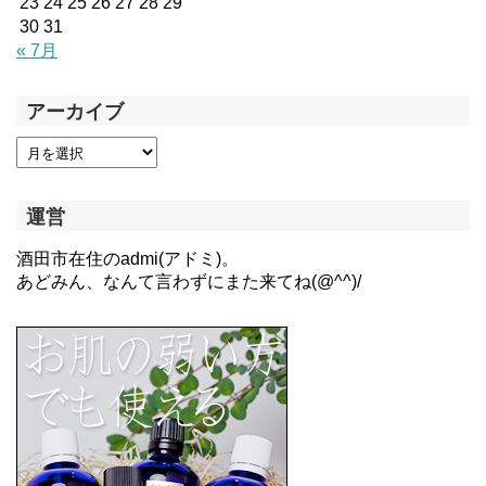
23
24
25
26
27
28
29
30
31
« 7月
アーカイブ
運営
酒田市在住のadmi(アドミ)。
あどみん、なんて言わずにまた来てね(@^^)/