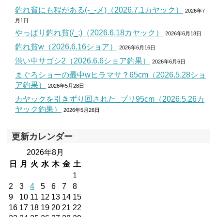
釣れ貧にも程がある(-_-メ)（2026.7.1カヤック）
2026年7
月1日
やっぱり釣れ貧(/_;)（2026.6.18カヤック）
2026年6月18日
釣れ貧w（2026.6.16ショア）
2026年6月16日
渋い中サゴシ2（2026.6.6ショア釣果）
2026年6月6日
まぐろショーの最中wヒラマサ？65cm（2026.5.28ショ
ア釣果）
2026年5月28日
カヤックを引きずり回された_ブリ95cm（2026.5.26カ
ヤック釣果）
2026年5月26日
更新カレンダー
2026年8月
日
月
火
水
木
金
土
1
2
3
4
5
6
7
8
9
10
11
12
13
14
15
16
17
18
19
20
21
22