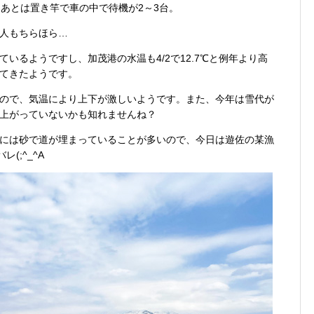
、あとは置き竿で車の中で待機が2～3台。
人もちらほら…
いるようですし、加茂港の水温も4/2で12.7℃と例年より高
てきたようです。
ので、気温により上下が激しいようです。また、今年は雪代が
上がっていないかも知れませんね？
には砂で道が埋まっていることが多いので、今日は遊佐の某漁
(;^_^A