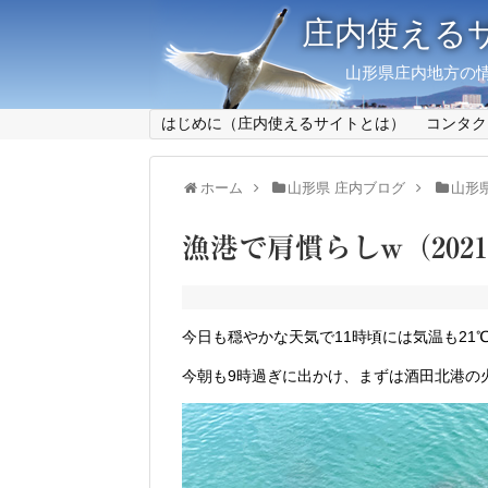
庄内使える
山形県庄内地方の情
はじめに（庄内使えるサイトとは）
コンタク
ホーム
山形県 庄内ブログ
山形
漁港で肩慣らしw（2021.
今日も穏やかな天気で11時頃には気温も21
今朝も9時過ぎに出かけ、まずは酒田北港の