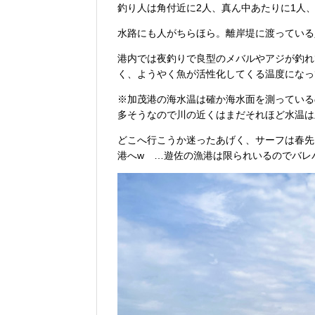
釣り人は角付近に2人、真ん中あたりに1人
水路にも人がちらほら。離岸堤に渡っている
港内では夜釣りで良型のメバルやアジが釣れて
く、ようやく魚が活性化してくる温度になっ
※加茂港の海水温は確か海水面を測っている
多そうなので川の近くはまだそれほど水温は
どこへ行こうか迷ったあげく、サーフは春先
港へw …遊佐の漁港は限られいるのでバレバレ