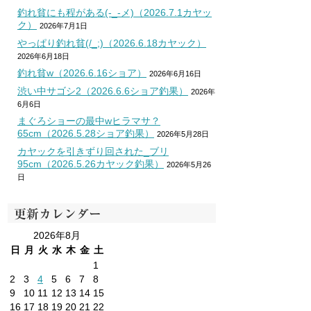
釣れ貧にも程がある(-_-メ)（2026.7.1カヤッ
ク）
2026年7月1日
やっぱり釣れ貧(/_;)（2026.6.18カヤック）
2026年6月18日
釣れ貧w（2026.6.16ショア）
2026年6月16日
渋い中サゴシ2（2026.6.6ショア釣果）
2026年
6月6日
まぐろショーの最中wヒラマサ？
65cm（2026.5.28ショア釣果）
2026年5月28日
カヤックを引きずり回された_ブリ
95cm（2026.5.26カヤック釣果）
2026年5月26
日
更新カレンダー
2026年8月
日
月
火
水
木
金
土
1
2
3
4
5
6
7
8
9
10
11
12
13
14
15
16
17
18
19
20
21
22