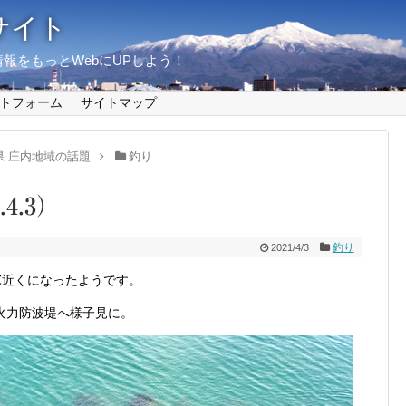
サイト
報をもっとWebにUPしよう！
トフォーム
サイトマップ
県 庄内地域の話題
釣り
4.3）
釣り
2021/4/3
℃近くになったようです。
火力防波堤へ様子見に。