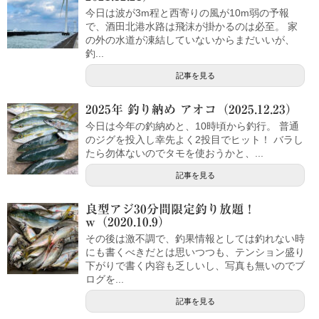
今日は波が3m程と西寄りの風が10m弱の予報
で、酒田北港水路は飛沫が掛かるのは必至。 家
の外の水道が凍結していないからまだいいが、
釣...
記事を見る
2025年 釣り納め アオコ（2025.12.23）
今日は今年の釣納めと、10時頃から釣行。 普通
のジグを投入し幸先よく2投目でヒット！ バラし
たら勿体ないのでタモを使おうかと、...
記事を見る
良型アジ30分間限定釣り放題！
w（2020.10.9）
その後は激不調で、釣果情報としては釣れない時
にも書くべきだとは思いつつも、テンション盛り
下がりで書く内容も乏しいし、写真も無いのでブ
ログを...
記事を見る