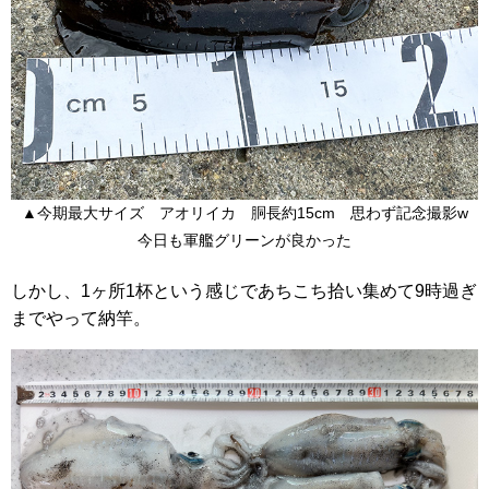
▲今期最大サイズ アオリイカ 胴長約15cm 思わず記念撮影w
今日も軍艦グリーンが良かった
しかし、1ヶ所1杯という感じであちこち拾い集めて9時過ぎ
までやって納竿。