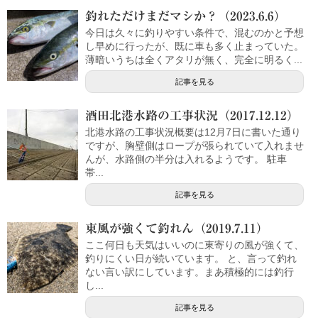
釣れただけまだマシか？（2023.6.6）
今日は久々に釣りやすい条件で、混むのかと予想
し早めに行ったが、既に車も多く止まっていた。
薄暗いうちは全くアタリが無く、完全に明るく...
記事を見る
酒田北港水路の工事状況（2017.12.12）
北港水路の工事状況概要は12月7日に書いた通り
ですが、胸壁側はロープが張られていて入れませ
んが、水路側の半分は入れるようです。 駐車
帯...
記事を見る
東風が強くて釣れん（2019.7.11）
ここ何日も天気はいいのに東寄りの風が強くて、
釣りにくい日が続いています。 と、言って釣れ
ない言い訳にしています。まあ積極的には釣行
し...
記事を見る