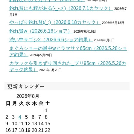
釣れ貧にも程がある(-_-メ)（2026.7.1カヤック）
2026年7
月1日
やっぱり釣れ貧(/_;)（2026.6.18カヤック）
2026年6月18日
釣れ貧w（2026.6.16ショア）
2026年6月16日
渋い中サゴシ2（2026.6.6ショア釣果）
2026年6月6日
まぐろショーの最中wヒラマサ？65cm（2026.5.28ショ
ア釣果）
2026年5月28日
カヤックを引きずり回された_ブリ95cm（2026.5.26カ
ヤック釣果）
2026年5月26日
更新カレンダー
2026年8月
日
月
火
水
木
金
土
1
2
3
4
5
6
7
8
9
10
11
12
13
14
15
16
17
18
19
20
21
22