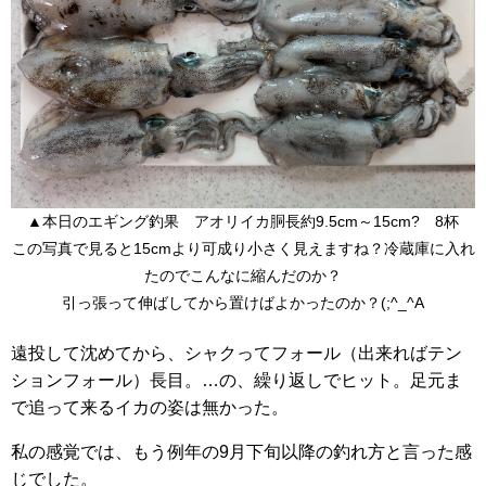
▲本日のエギング釣果 アオリイカ胴長約9.5cm～15cm? 8杯
この写真で見ると15cmより可成り小さく見えますね？冷蔵庫に入れ
たのでこんなに縮んだのか？
引っ張って伸ばしてから置けばよかったのか？(;^_^A
遠投して沈めてから、シャクってフォール（出来ればテン
ションフォール）長目。…の、繰り返しでヒット。足元ま
で追って来るイカの姿は無かった。
私の感覚では、もう例年の9月下旬以降の釣れ方と言った感
じでした。