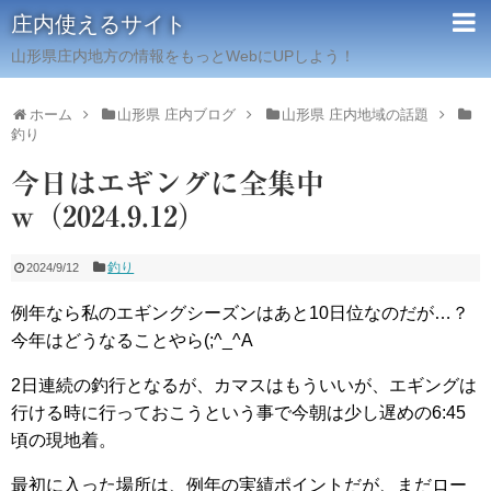
庄内使えるサイト
山形県庄内地方の情報をもっとWebにUPしよう！
ホーム
山形県 庄内ブログ
山形県 庄内地域の話題
釣り
今日はエギングに全集中
w（2024.9.12）
釣り
2024/9/12
例年なら私のエギングシーズンはあと10日位なのだが…？
今年はどうなることやら(;^_^A
2日連続の釣行となるが、カマスはもういいが、エギングは
行ける時に行っておこうという事で今朝は少し遅めの6:45
頃の現地着。
最初に入った場所は、例年の実績ポイントだが、まだロー