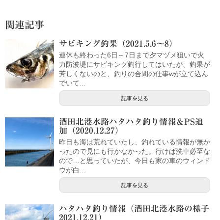
関連記事
サビキング釣果（2021.5.6～8）
連休も終わった6日～7日まで夕マヅメ狙いで火
力防波堤にサビキング釣行してはいたが、釣果が
芳しくないのと、釣りの合間の仕事wが立て込ん
でいて...
記事を見る
酒田北港水路ハタハタ釣り情報＆PS追
加（2020.12.27）
昨日も海は荒れていたし、釣れている情報が無か
ったので見にも行かなかった。行けば洗車必至な
ので…と思っていたが、今日も家の車のウィンド
ウが白...
記事を見る
ハタハタ釣り情報（酒田北港水路の様子
2021.12.21）