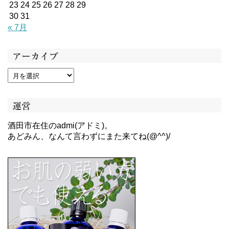
23
24
25
26
27
28
29
30
31
« 7月
アーカイブ
運営
酒田市在住のadmi(アドミ)。
あどみん、なんて言わずにまた来てね(@^^)/