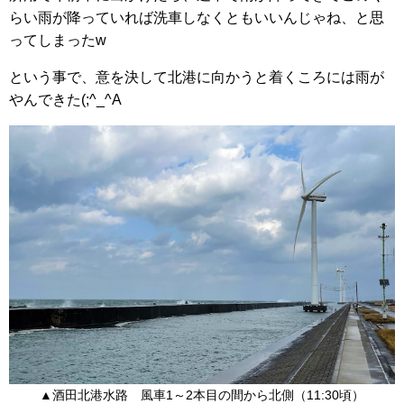
らい雨が降っていれば洗車しなくともいいんじゃね、と思
ってしまったw
という事で、意を決して北港に向かうと着くころには雨が
やんできた(;^_^A
▲酒田北港水路 風車1～2本目の間から北側（11:30頃）