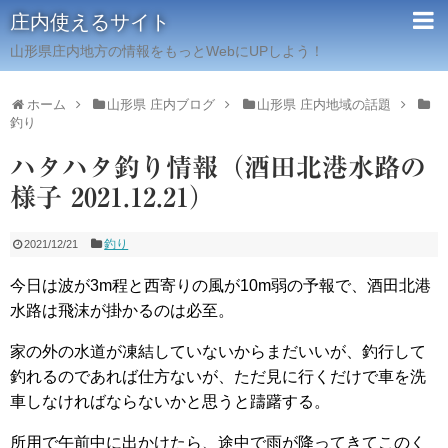
庄内使えるサイト
山形県庄内地方の情報をもっとWebにUPしよう！
ホーム
山形県 庄内ブログ
山形県 庄内地域の話題
釣り
ハタハタ釣り情報（酒田北港水路の
様子 2021.12.21）
釣り
2021/12/21
今日は波が3m程と西寄りの風が10m弱の予報で、酒田北港
水路は飛沫が掛かるのは必至。
家の外の水道が凍結していないからまだいいが、釣行して
釣れるのであれば仕方ないが、ただ見に行くだけで車を洗
車しなければならないかと思うと躊躇する。
所用で午前中に出かけたら、途中で雨が降ってきてこのく