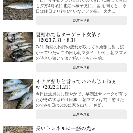
昨日、今年初アジが釣れたので調子に乗って今日
も夕方4時頃に北港へ様子見に。 話を聞くと、今
日は昨日より釣れていないとの事。 火力...
記事を見る
夏枯れでもターゲット次第？
（2023.7.31・8.3）
7/31 前回の釣行の疲れが残って＆余韻に暫し浸
かっていたw この日も朝マダイ、いや、朝マズメ
の時合い狙いでまだ暗いうちから釣...
記事を見る
イナダ祭りと言っていいんじゃねぇ
w（2022.11.21）
今日は波風共に穏やかで、早朝は傘マークが有っ
たがその後は釣り日和。 朝マズメは前回懲りた
のでw今日は6:30に家を出た。 何処...
記事を見る
長いトンネルに一筋の光w