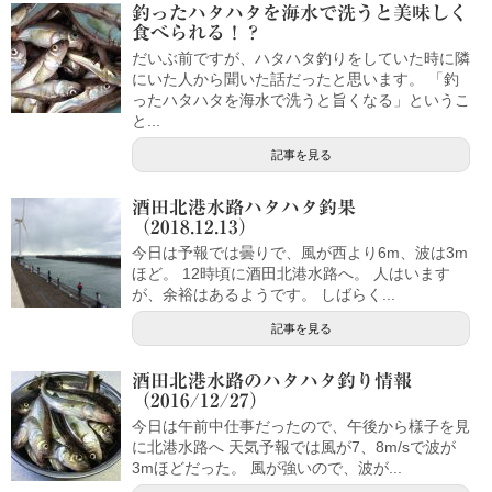
釣ったハタハタを海水で洗うと美味しく
食べられる！？
だいぶ前ですが、ハタハタ釣りをしていた時に隣
にいた人から聞いた話だったと思います。 「釣
ったハタハタを海水で洗うと旨くなる」というこ
と...
記事を見る
酒田北港水路ハタハタ釣果
（2018.12.13）
今日は予報では曇りで、風が西より6m、波は3m
ほど。 12時頃に酒田北港水路へ。 人はいます
が、余裕はあるようです。 しばらく...
記事を見る
酒田北港水路のハタハタ釣り情報
（2016/12/27）
今日は午前中仕事だったので、午後から様子を見
に北港水路へ 天気予報では風が7、8m/sで波が
3mほどだった。 風が強いので、波が...