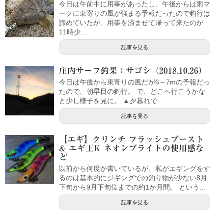
今日は午前中に用事があったし、午後からは雨マ
ークに東寄りの風が強まる予報だったので釣行は
諦めていたが、用事を済ませて帰って来たのが
11時少...
記事を見る
庄内サーフ釣果：サゴシ（2018.10.26）
今日は午後から東寄りの風だが6～7mの予報だっ
たので、朝早目の釣行。 で、どこへ行こうかな
と少し様子を見に。 ▲夕暮れで...
記事を見る
【エギ】クリンチ フラッシュブースト
& エギ王K ネオンブライトの使用感な
ど
以前から何度か書いているが、私がエギングをす
るのは基本的にジギングでの釣り物が少ない8月
下旬から9月下旬位までの約1か月間。 という...
記事を見る