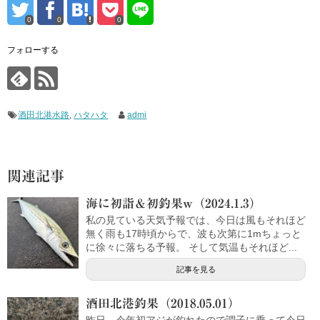
0
0
0
フォローする
酒田北港水路
,
ハタハタ
admi
関連記事
海に初詣＆初釣果w（2024.1.3）
私の見ている天気予報では、今日は風もそれほど
無く雨も17時頃からで、波も次第に1mちょっと
に徐々に落ちる予報。 そして気温もそれほど...
記事を見る
酒田北港釣果（2018.05.01）