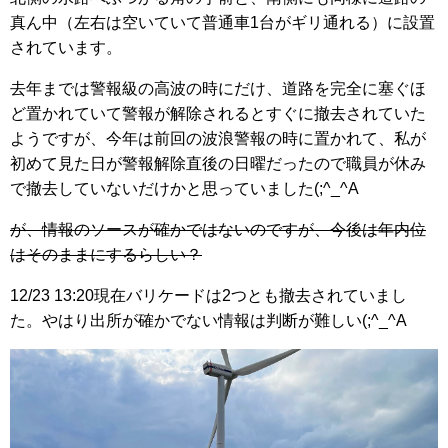
真ん中（左右は空いていて普通車1台がギリ通れる）に設置
されています。
去年までは警報級の高波の時にだけ、道路を完全に塞ぐほ
ど置かれていて警報が解除されるとすぐに撤去されていた
ようですが、今年は前回の波浪警報の時に置かれて、私が
初めて見た日が警報解除直後の日曜だったので職員が休み
で撤去していないだけかと思っていました(;^_^A
が、情報のソースが確かではないのですが、今後は年内位
はそのままにするらしい？
12/23 13:20現在バリケードは2つとも撤去されていまし
た。やはり出所が確かでない情報は判断が難しい(;^_^A