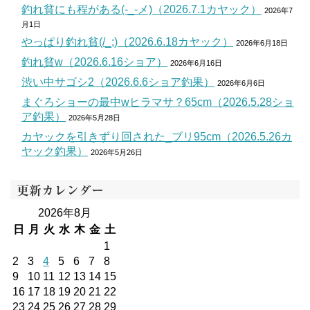
釣れ貧にも程がある(-_-メ)（2026.7.1カヤック）
2026年7
月1日
やっぱり釣れ貧(/_;)（2026.6.18カヤック）
2026年6月18日
釣れ貧w（2026.6.16ショア）
2026年6月16日
渋い中サゴシ2（2026.6.6ショア釣果）
2026年6月6日
まぐろショーの最中wヒラマサ？65cm（2026.5.28ショ
ア釣果）
2026年5月28日
カヤックを引きずり回された_ブリ95cm（2026.5.26カ
ヤック釣果）
2026年5月26日
更新カレンダー
2026年8月
日
月
火
水
木
金
土
1
2
3
4
5
6
7
8
9
10
11
12
13
14
15
16
17
18
19
20
21
22
23
24
25
26
27
28
29