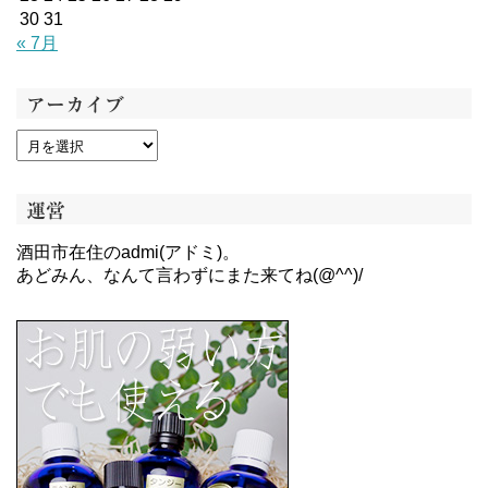
30
31
« 7月
アーカイブ
運営
酒田市在住のadmi(アドミ)。
あどみん、なんて言わずにまた来てね(@^^)/