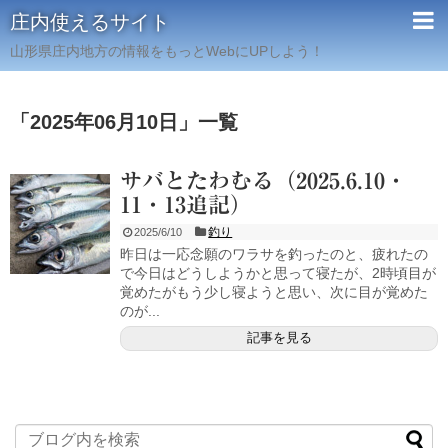
庄内使えるサイト
山形県庄内地方の情報をもっとWebにUPしよう！
「
2025年06月10日
」
一覧
サバとたわむる（2025.6.10・
11・13追記）
釣り
2025/6/10
昨日は一応念願のワラサを釣ったのと、疲れたの
で今日はどうしようかと思って寝たが、2時頃目が
覚めたがもう少し寝ようと思い、次に目が覚めた
のが...
記事を見る