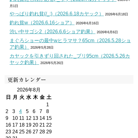
月1日
やっぱり釣れ貧(/_;)（2026.6.18カヤック）
2026年6月18日
釣れ貧w（2026.6.16ショア）
2026年6月16日
渋い中サゴシ2（2026.6.6ショア釣果）
2026年6月6日
まぐろショーの最中wヒラマサ？65cm（2026.5.28ショ
ア釣果）
2026年5月28日
カヤックを引きずり回された_ブリ95cm（2026.5.26カ
ヤック釣果）
2026年5月26日
更新カレンダー
2026年8月
日
月
火
水
木
金
土
1
2
3
4
5
6
7
8
9
10
11
12
13
14
15
16
17
18
19
20
21
22
23
24
25
26
27
28
29