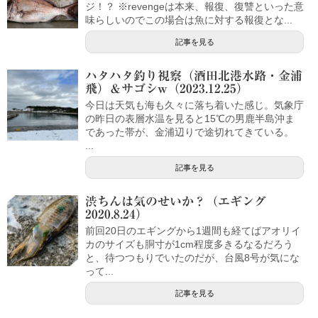
ジ！？ ※revengeは本来、報復、復讐といった意
味らしいのでこの場合は魚に対する報復とな...
記事を見る
ハタハタ釣り視察（酒田北港水路・金浦
飛）＆サゴシw（2023.12.25）
今日は天気も海も久々に落ち着いた感じ。気象庁
の昨日の表層水温を見ると15℃の男鹿半島沖ま
であった帯が、金浦辺りで途切れてきている。
...
記事を見る
渋ちんは気のせいか？（エギング
2020.8.24）
前回20日のエギングから1週間も経てばアオリイ
カのサイズも胴寸が1cm程度多きるなるだろう
と、待つつもりでいたのだが、台風8号が気にな
って...
記事を見る