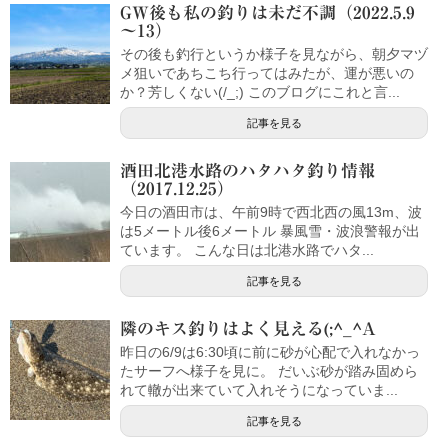
GW後も私の釣りは未だ不調（2022.5.9
～13）
その後も釣行というか様子を見ながら、朝夕マヅ
メ狙いであちこち行ってはみたが、運が悪いの
か？芳しくない(/_;) このブログにこれと言...
記事を見る
酒田北港水路のハタハタ釣り情報
（2017.12.25）
今日の酒田市は、午前9時で西北西の風13m、波
は5メートル後6メートル 暴風雪・波浪警報が出
ています。 こんな日は北港水路でハタ...
記事を見る
隣のキス釣りはよく見える(;^_^A
昨日の6/9は6:30頃に前に砂が心配で入れなかっ
たサーフへ様子を見に。 だいぶ砂が踏み固めら
れて轍が出来ていて入れそうになっていま...
記事を見る