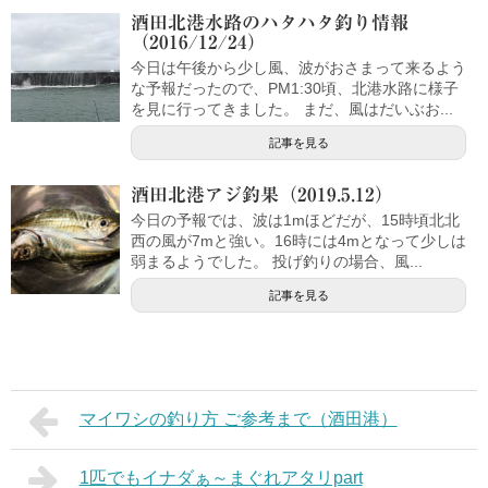
酒田北港水路のハタハタ釣り情報
（2016/12/24）
今日は午後から少し風、波がおさまって来るよう
な予報だったので、PM1:30頃、北港水路に様子
を見に行ってきました。 まだ、風はだいぶお...
記事を見る
酒田北港アジ釣果（2019.5.12）
今日の予報では、波は1mほどだが、15時頃北北
西の風が7mと強い。16時には4mとなって少しは
弱まるようでした。 投げ釣りの場合、風...
記事を見る
マイワシの釣り方 ご参考まで（酒田港）
1匹でもイナダぁ～まぐれアタリpart