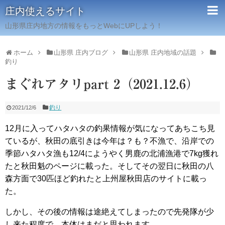
庄内使えるサイト
山形県庄内地方の情報をもっとWebにUPしよう！
ホーム
山形県 庄内ブログ
山形県 庄内地域の話題
釣り
まぐれアタリpart 2（2021.12.6）
釣り
2021/12/6
12月に入ってハタハタの釣果情報が気になってあちこち見
ているが、秋田の底引きは今年は？も？不漁で、沿岸での
季節ハタハタ漁も12/4にようやく男鹿の北浦漁港で7kg獲れ
たと秋田魁のページに載った。そしてその翌日に秋田の八
森方面で30匹ほど釣れたと上州屋秋田店のサイトに載っ
た。
しかし、その後の情報は途絶えてしまったので先発隊が少
し来た程度で、本体はまだと思われます。