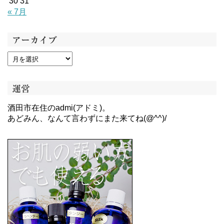
30
31
« 7月
アーカイブ
運営
酒田市在住のadmi(アドミ)。
あどみん、なんて言わずにまた来てね(@^^)/