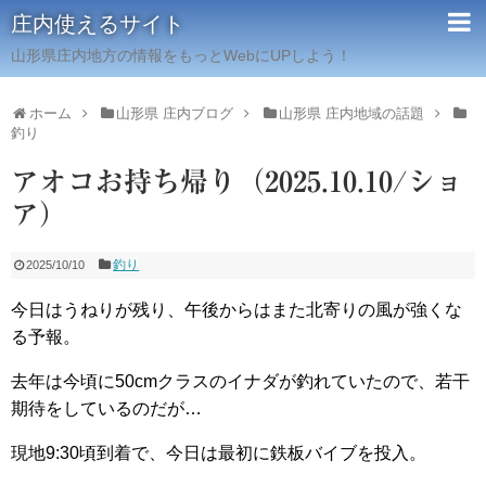
庄内使えるサイト
山形県庄内地方の情報をもっとWebにUPしよう！
ホーム
山形県 庄内ブログ
山形県 庄内地域の話題
釣り
アオコお持ち帰り（2025.10.10/ショ
ア）
釣り
2025/10/10
今日はうねりが残り、午後からはまた北寄りの風が強くな
る予報。
去年は今頃に50cmクラスのイナダが釣れていたので、若干
期待をしているのだが…
現地9:30頃到着で、今日は最初に鉄板バイブを投入。