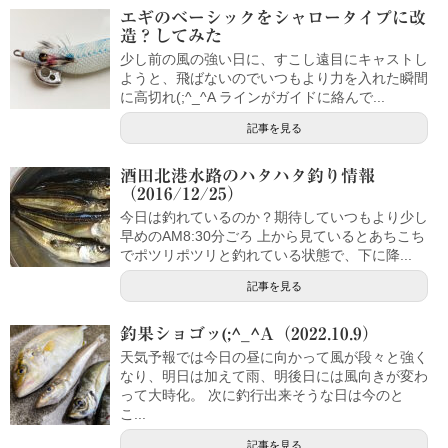
エギのベーシックをシャロータイプに改
造？してみた
少し前の風の強い日に、すこし遠目にキャストし
ようと、飛ばないのでいつもより力を入れた瞬間
に高切れ(;^_^A ラインがガイドに絡んで...
記事を見る
酒田北港水路のハタハタ釣り情報
（2016/12/25）
今日は釣れているのか？期待していつもより少し
早めのAM8:30分ごろ 上から見ているとあちこち
でポツリポツリと釣れている状態で、下に降...
記事を見る
釣果ショゴッ(;^_^A（2022.10.9）
天気予報では今日の昼に向かって風が段々と強く
なり、明日は加えて雨、明後日には風向きが変わ
って大時化。 次に釣行出来そうな日は今のと
こ...
記事を見る