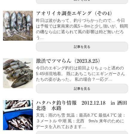
アオリイカ調査エギング（その4）
昨日は波があって、釣りづらかったので… 今日
は予報では東南東の風5～8mと少し強いが、鶴岡
の磯なら山に遮られて風の影響は殆ど無いだろ
う...
記事を見る
激渋でツマらん（2023.8.25）
今日のエギング釣行は前回よりちょっと遅めの
5:45頃現地着。 既にあちこちにエギンガーさん
たちの姿があった。 私の場合？一応グ...
記事を見る
ハタハタ釣り情報 2012.12.18 in 酒田
北港 水路
天気：雨のち雪 気温：最高8.7℃ 最低4.7℃ 波：
３メートル 中潮 風：北西 9m/s 来年のために
データを入れておきます...