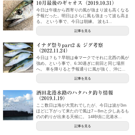
10月最後のギャオス（2019.10.31）
今日は午後から西寄りの風が強まり波も高くなる
予報だった。明日はさらに風も強まって波も高ま
る。 という事で、今日は朝練。 波も1...
記事を見る
イナダ祭りpart2 & ジグ考察
（2022.11.24）
今日は？も？早朝は傘マークでそれに北西の風が
強め。という事で、6:30過ぎに前回と同じ場所
へ。 車を降りると予報通りに風が強く、沖に...
記事を見る
酒田北港水路のハタハタ釣り情報
（2019.1.19）
ここ数日は海が大荒れでしたが、今日は波が3m
ほどに下がって来たので風は7～8mと少しあるも
のの釣りが出来る天候に。 14時頃に北港水...
記事を見る