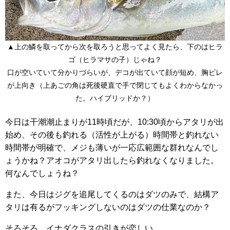
▲上の鱗を取ってから次を取ろうと思ってよく見たら、下のはヒラ
ゴ（ヒラマサの子）じゃね？
口が空いていて分かりづらいが、デコが出ていて顔が短め、胸ビレ
が上向き（上あごの角は死後硬直で手で閉じてもよくわからなかっ
た。ハイブリッドか？）
今日は干潮潮止まりが11時頃だが、10:30頃からアタリが出
始め、その後も釣れる（活性が上がる）時間帯と釣れない
時間帯が明確で、メジも薄いが一応広範囲な群れなんでし
ょうかね？アオコがアタリ出したら釣れなくなりました。
何なんでしょうね？
また、今日はジグを追尾してくるのはダツのみで、結構ア
タリは有るがフッキングしないのはダツの仕業なのか？
そろそろ、イナダクラスの引きが恋しい…