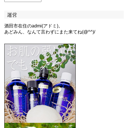
運営
酒田市在住のadmi(アドミ)。
あどみん、なんて言わずにまた来てね(@^^)/