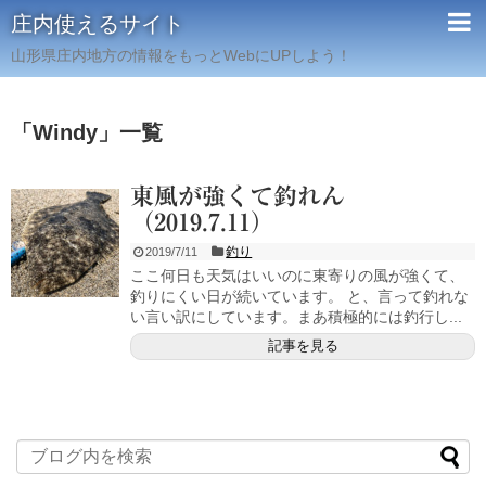
庄内使えるサイト
山形県庄内地方の情報をもっとWebにUPしよう！
「
Windy
」
一覧
東風が強くて釣れん
（2019.7.11）
釣り
2019/7/11
ここ何日も天気はいいのに東寄りの風が強くて、
釣りにくい日が続いています。 と、言って釣れな
い言い訳にしています。まあ積極的には釣行し...
記事を見る