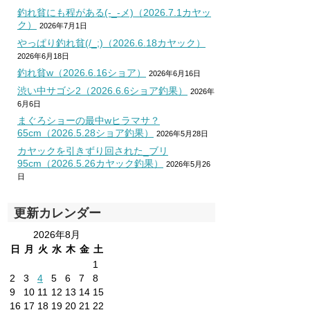
釣れ貧にも程がある(-_-メ)（2026.7.1カヤッ
ク）
2026年7月1日
やっぱり釣れ貧(/_;)（2026.6.18カヤック）
2026年6月18日
釣れ貧w（2026.6.16ショア）
2026年6月16日
渋い中サゴシ2（2026.6.6ショア釣果）
2026年
6月6日
まぐろショーの最中wヒラマサ？
65cm（2026.5.28ショア釣果）
2026年5月28日
カヤックを引きずり回された_ブリ
95cm（2026.5.26カヤック釣果）
2026年5月26
日
更新カレンダー
2026年8月
日
月
火
水
木
金
土
1
2
3
4
5
6
7
8
9
10
11
12
13
14
15
16
17
18
19
20
21
22