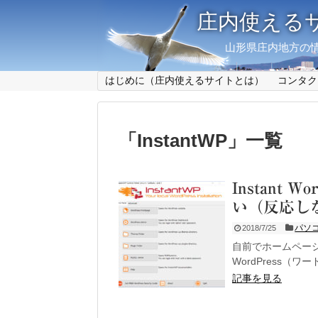
庄内使える
山形県庄内地方の情
はじめに（庄内使えるサイトとは）
コンタク
「
InstantWP
」
一覧
Instant 
い（反応し
パソ
2018/7/25
自前でホームペー
WordPress（
記事を見る