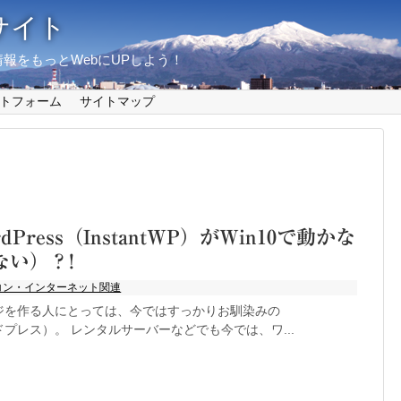
サイト
報をもっとWebにUPしよう！
トフォーム
サイトマップ
WordPress（InstantWP）がWin10で動かな
ない）？!
コン・インターネット関連
ジを作る人にとっては、今ではすっかりお馴染みの
ワードプレス）。 レンタルサーバーなどでも今では、ワ...