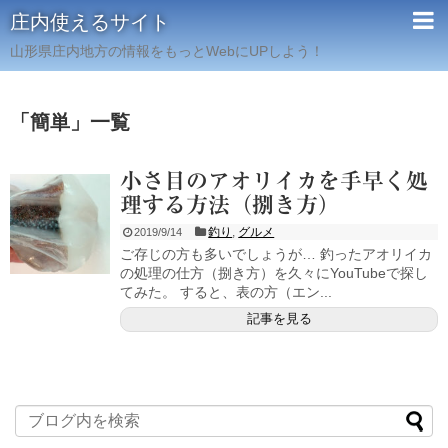
庄内使えるサイト
山形県庄内地方の情報をもっとWebにUPしよう！
「
簡単
」
一覧
小さ目のアオリイカを手早く処
理する方法（捌き方）
釣り
,
グルメ
2019/9/14
ご存じの方も多いでしょうが… 釣ったアオリイカ
の処理の仕方（捌き方）を久々にYouTubeで探し
てみた。 すると、表の方（エン...
記事を見る