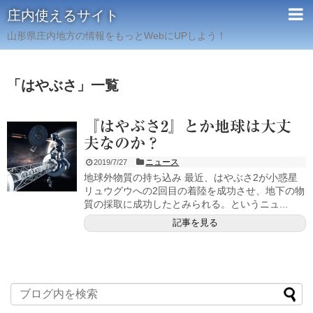
庄内使えるサイト
山形県庄内地方の情報をもっとWebにUPしよう！
「
はやぶさ
」
一覧
『はやぶさ2』とか地球は大丈
夫なのか？
ニュース
2019/7/27
地球外物質の持ち込み 最近、はやぶさ2が小惑星
リュウグウへの2回目の着陸を成功させ、地下の物
質の採取に成功したとみられる。というニュ...
記事を見る