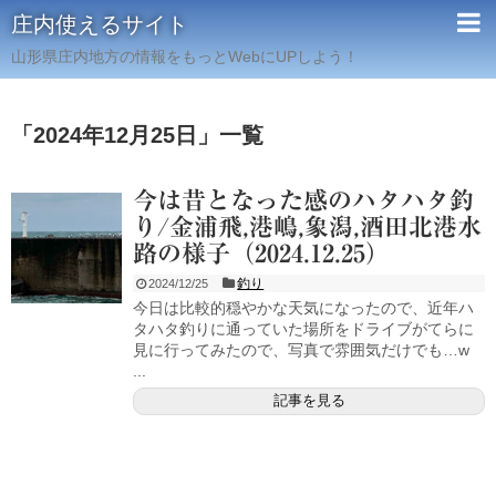
庄内使えるサイト
山形県庄内地方の情報をもっとWebにUPしよう！
「
2024年12月25日
」
一覧
今は昔となった感のハタハタ釣
り/金浦飛,港嶋,象潟,酒田北港水
路の様子（2024.12.25）
釣り
2024/12/25
今日は比較的穏やかな天気になったので、近年ハ
タハタ釣りに通っていた場所をドライブがてらに
見に行ってみたので、写真で雰囲気だけでも…w
...
記事を見る