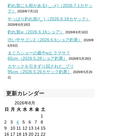
釣れ貧にも程がある(-_-メ)（2026.7.1カヤッ
ク）
2026年7月1日
やっぱり釣れ貧(/_;)（2026.6.18カヤック）
2026年6月18日
釣れ貧w（2026.6.16ショア）
2026年6月16日
渋い中サゴシ2（2026.6.6ショア釣果）
2026年
6月6日
まぐろショーの最中wヒラマサ？
65cm（2026.5.28ショア釣果）
2026年5月28日
カヤックを引きずり回された_ブリ
95cm（2026.5.26カヤック釣果）
2026年5月26
日
更新カレンダー
2026年8月
日
月
火
水
木
金
土
1
2
3
4
5
6
7
8
9
10
11
12
13
14
15
16
17
18
19
20
21
22