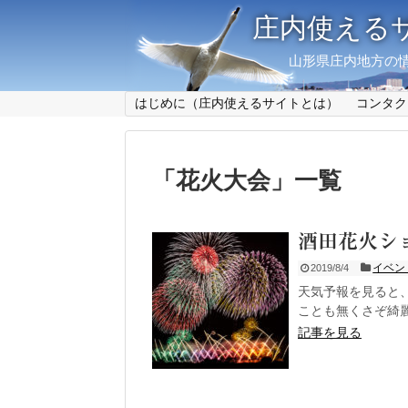
庄内使える
山形県庄内地方の情
はじめに（庄内使えるサイトとは）
コンタク
「
花火大会
」
一覧
酒田花火ショー
イベン
2019/8/4
天気予報を見ると
ことも無くさぞ綺麗
記事を見る