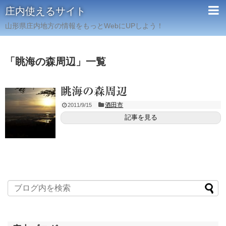
庄内使えるサイト
山形県庄内地方の情報をもっとWebにUPしよう！
「
眺海の森周辺
」
一覧
眺海の森周辺
酒田市
2011/9/15
記事を見る