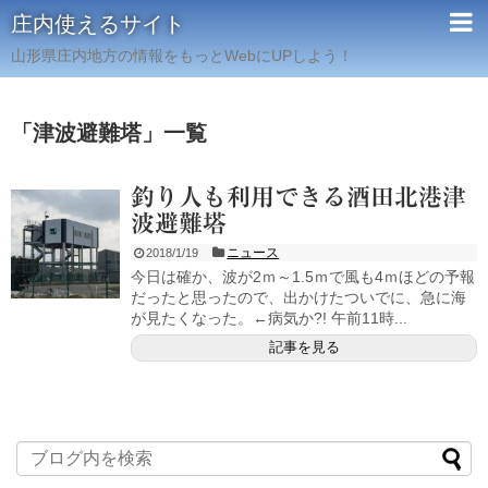
庄内使えるサイト
山形県庄内地方の情報をもっとWebにUPしよう！
「
津波避難塔
」
一覧
釣り人も利用できる酒田北港津
波避難塔
ニュース
2018/1/19
今日は確か、波が2ｍ～1.5ｍで風も4ｍほどの予報
だったと思ったので、出かけたついでに、急に海
が見たくなった。←病気か?! 午前11時...
記事を見る