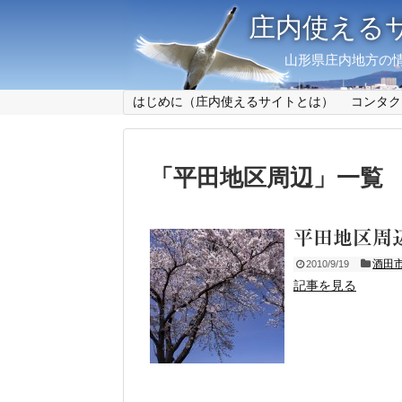
庄内使える
山形県庄内地方の情
はじめに（庄内使えるサイトとは）
コンタク
「
平田地区周辺
」
一覧
平田地区周
酒田
2010/9/19
記事を見る