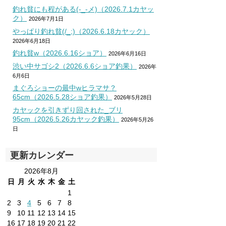
釣れ貧にも程がある(-_-メ)（2026.7.1カヤッ
ク）
2026年7月1日
やっぱり釣れ貧(/_;)（2026.6.18カヤック）
2026年6月18日
釣れ貧w（2026.6.16ショア）
2026年6月16日
渋い中サゴシ2（2026.6.6ショア釣果）
2026年
6月6日
まぐろショーの最中wヒラマサ？
65cm（2026.5.28ショア釣果）
2026年5月28日
カヤックを引きずり回された_ブリ
95cm（2026.5.26カヤック釣果）
2026年5月26
日
更新カレンダー
2026年8月
日
月
火
水
木
金
土
1
2
3
4
5
6
7
8
9
10
11
12
13
14
15
16
17
18
19
20
21
22